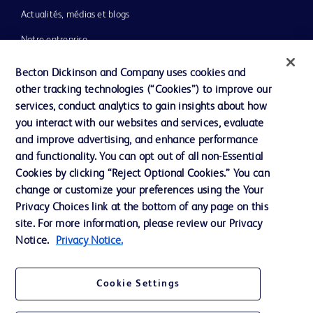
Actualités, médias et blogs
Notre entreprise
Éthique et conformité
Becton Dickinson and Company uses cookies and
other tracking technologies (“Cookies”) to improve our
Assistance
services, conduct analytics to gain insights about how
you interact with our websites and services, evaluate
and improve advertising, and enhance performance
Nous contacter
and functionality. You can opt out of all non-Essential
Préférences en matière de cookies
Cookies by clicking “Reject Optional Cookies.” You can
change or customize your preferences using the Your
Confidentialité
Privacy Choices link at the bottom of any page on this
Conditions d’utilisation
site. For more information, please review our Privacy
Notice.
Privacy Notice.
Accessibilité du site Web
Cookie Settings