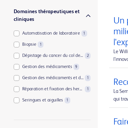
Domaines thérapeutiques et
Un 
cliniques
mili
Automatisation de laboratoire
1
l'ex
Biopsie
1
Le Will
Dépistage du cancer du col de l’utérus
2
l’inno
Gestion des médicaments
9
Gestion des médicaments et de l’approvisionnement
1
Reco
Réparation et fixation des hernies
1
La Sem
qui tra
Seringues et aiguilles
1
Soins à domicile
1
Fair
Solutions de mise au rebut des objets tranchants
1