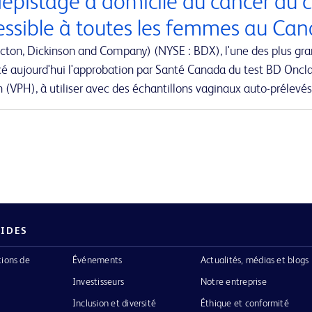
dépistage à domicile du cancer du c
essible à toutes les femmes au Ca
cton, Dickinson and Company) (NYSE : BDX), l'une des plus gr
é aujourd'hui l'approbation par Santé Canada du test BD Oncla
(VPH), à utiliser avec des échantillons vaginaux auto-prélevés
PIDES
tions de
Événements
Actualités, médias et blogs
Investisseurs
Notre entreprise
Inclusion et diversité
Éthique et conformité