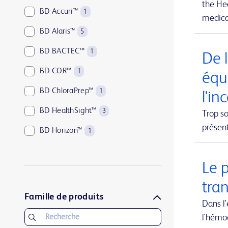
the Hea
BD Accuri™
1
medical
BD Alaris™
5
BD BACTEC™
1
De l
BD COR™
1
équ
BD ChloraPrep™
1
l'in
BD HealthSight™
3
Trop so
présen
BD Horizon™
1
BD Kiestra™
2
Le 
BD LSRFortessa™
1
tra
BD MAX™
1
Famille de produits
Dans l
BD Parata™
1
l'hémo