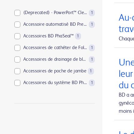
BD PosiFlush™
1
BD Pyxis™
(Deprecated) - PowerPort™ ClearVUE™ Slim Implantable Port
18
1
Au-d
BD Rowa™
Accessoire automatisé BD PrepMate™
1
1
trav
BD SurePath™
Accessoires BD PhaSeal™
1
1
Chaque 
BD Synapsys™
Accessoires de cathéter de Foley
1
1
BD Vacutainer®
Accessoires de drainage de blessure
1
1
Une
BD Viper™
Accessoires de poche de jambe
1
1
leu
EnCor™
Accessoires du système BD Phoenix™
du c
1
1
PureWick™
Adjuvants BD
BD a a
2
1
gynécol
SmartSite™
Agent hémostatique absorbable Arista™
1
1
moins i
UltraCor™ Twirl™
Aiguille BD Eclipse™
1
1
Aiguille coaxiale jetable pour biopsie TruGuide™
1