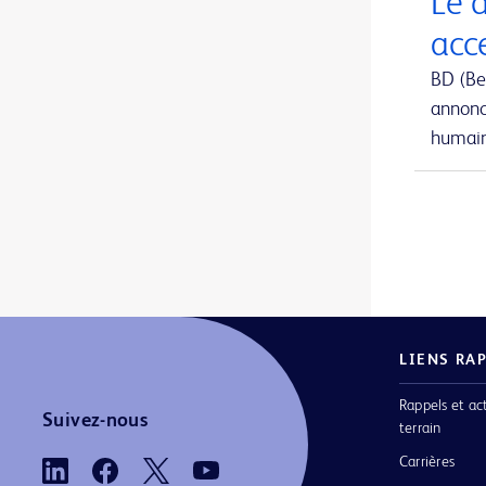
Le 
Aiguille de prélèvement de moelle osseuse Jamshidi Evolve™
1
acc
Aiguille de prélèvement sanguin BD Vacutainer® Eclipse™
1
BD (Be
annonc
Aiguille hypodermique BD SafetyGlide™ avec protection
1
humain 
Aiguille pour implant BrachyStar™ FastFill™
1
Aiguille pour implants en grains
1
Aiguilles BD Nokor™ Filter et Admix
1
Aiguilles FNA
1
Aiguilles Jamshidi™ à poignée en T
1
LIENS RA
Aiguilles conventionnelles
1
Rappels et ac
Aiguilles d’aspiration de moelle osseuse sternale iliaque Illinois
1
Suivez-nous
terrain
Aiguilles d’aspiration et biopsie de moelle osseuse Jamshidi™ originales
1
Carrières