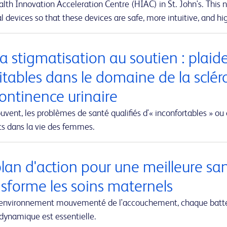
lth Innovation Acceleration Centre (HIAC) in St. John's. This ne
 devices so that these devices are safe, more intuitive, and hig
a stigmatisation au soutien : plaid
itables dans le domaine de la sclér
continence urinaire
uvent, les problèmes de santé qualifiés d'« inconfortables » ou 
ts dans la vie des femmes.
plan d'action pour une meilleure sa
nsforme les soins maternels
'environnement mouvementé de l'accouchement, chaque battem
dynamique est essentielle.