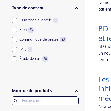
Derriè
Urologie et santé des reins
1
Type de contenu
patient
Assistance clientèle
1
BD-
Blog
23
et 
Communiqué de presse
23
BD (Be
FAQ
1
un nouv
Étude de cas
20
femmes
Les
init
Marque de produits
méd
Newfou