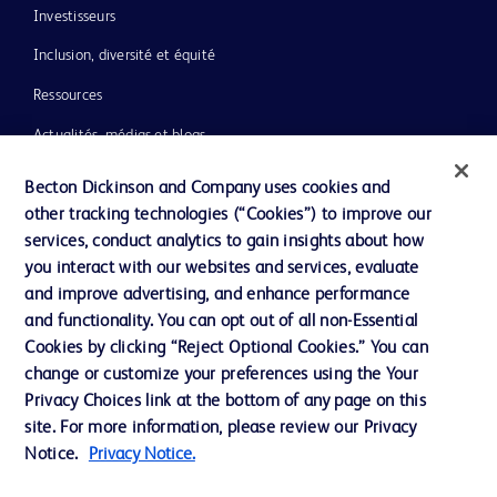
Investisseurs
Inclusion, diversité et équité
Ressources
Actualités, médias et blogs
Notre entreprise
Becton Dickinson and Company uses cookies and
other tracking technologies (“Cookies”) to improve our
Ethique et conformité
services, conduct analytics to gain insights about how
you interact with our websites and services, evaluate
and improve advertising, and enhance performance
Nous contacter
and functionality. You can opt out of all non-Essential
Paramètres des cookies
Cookies by clicking “Reject Optional Cookies.” You can
change or customize your preferences using the Your
Charte de Protection des Données Personnelles
Privacy Choices link at the bottom of any page on this
Conditions d'utlisation
site. For more information, please review our Privacy
Notice.
Privacy Notice.