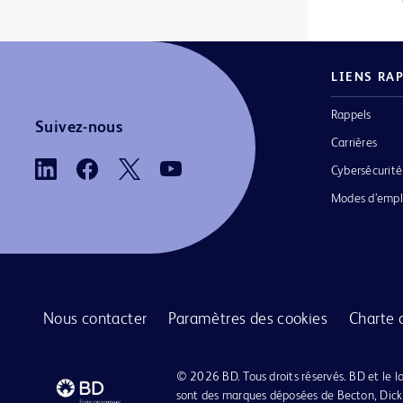
Aiguilles rachidiennes BD® Whitacre
1
Aiguilles standard BD Microlance™ 3
1
LIENS RA
Alaris™ Gateway Workstation
1
Rappels
Suivez-nous
Antigènes et antisérums BD
1
Carrières
BD Alaris™ Communication Engine
1
Cybersécurité
Modes d’empl
BD Alaris™ MRI Capsule
1
BD BodyGuard™ MicroSets
1
BD Discardit™ II Syringe
1
BD HealthSight™ Viewer
1
Nous contacter
Paramètres des cookies
Charte 
BD Pyxis™ CUBIE™ System
1
© 2026 BD. Tous droits réservés. BD et le 
BD Pyxis™ ES Refrigerator
1
sont des marques déposées de Becton, Dick