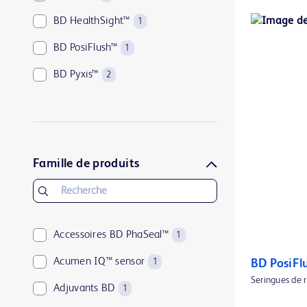
BD HealthSight™
1
BD PosiFlush™
1
BD Pyxis™
2
BD Rowa™
1
ClearSight Jr™
1
FloTrac™
1
Famille de produits
ForeSight Jr™
1
ForeSight™
1
HemoSphere Alta™
Accessoires BD PhaSeal™
2
1
HemoSphere Vita™
Acumen IQ™ sensor
1
1
BD PosiFl
Seringues de 
HemoSphere™
Adjuvants BD
1
1