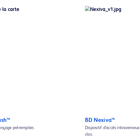
ush™
BD Nexiva™
rinçage préremplies
Dispositif d’accès intraveineux
clos.