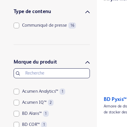
Type de contenu
Communiqué de presse
16
Marque du produit
Acumen Analytics™
1
BD Pyxis™
Acumen IQ™
2
Armoire de di
de stocker des
BD Alaris™
1
BD COR™
1