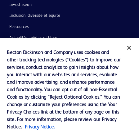
Investisseurs
Inclusion, diversité et équité
Ressources
Actualités, médias et blogs
Notre entreprise
Becton Dickinson and Company uses cookies and
other tracking technologies (“Cookies”) to improve our
Ethique et conformité
services, conduct analytics to gain insights about how
you interact with our websites and services, evaluate
and improve advertising, and enhance performance
Nous contacter
and functionality. You can opt out of all non-Essential
Paramètres des cookies
Cookies by clicking “Reject Optional Cookies.” You can
change or customize your preferences using the Your
Charte de Protection des Données Personnelles
Privacy Choices link at the bottom of any page on this
Conditions d'utlisation
site. For more information, please review our Privacy
Notice.
Privacy Notice.