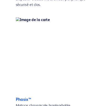
sécurisé et clos.
Phasix™
Matrice chirurgicale biorésorbable