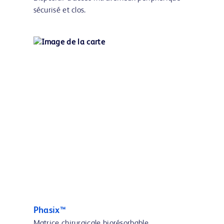
sécurisé et clos.
Phasix™
Matrice chirurgicale biorésorbable