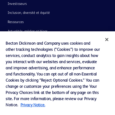
Investisseurs
Inclusion, diversité et équité
Ressources
Actualités, médias et blogs
Notre entreprise
Becton Dickinson and Company uses cookies and
other tracking technologies (“Cookies”) to improve our
Ethique et conformité
services, conduct analytics to gain insights about how
you interact with our websites and services, evaluate
and improve advertising, and enhance performance
Nous contacter
and functionality. You can opt out of all non-Essential
Paramètres des cookies
Cookies by clicking “Reject Optional Cookies.” You can
change or customize your preferences using the Your
Charte de Protection des Données Personnelles
Privacy Choices link at the bottom of any page on this
Conditions d'utlisation
site. For more information, please review our Privacy
Notice.
Privacy Notice.