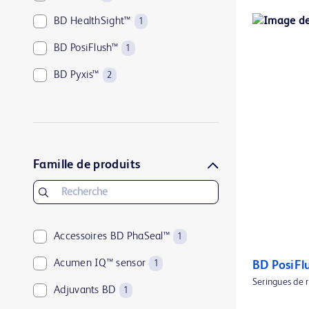
BD HealthSight™
1
BD PosiFlush™
1
BD Pyxis™
2
BD Rowa™
1
ClearSight Jr™
1
FloTrac™
1
Famille de produits
ForeSight Jr™
1
ForeSight™
1
HemoSphere Alta™
Accessoires BD PhaSeal™
2
1
HemoSphere Vita™
Acumen IQ™ sensor
1
1
BD PosiFl
Seringues de 
HemoSphere™
Adjuvants BD
1
1