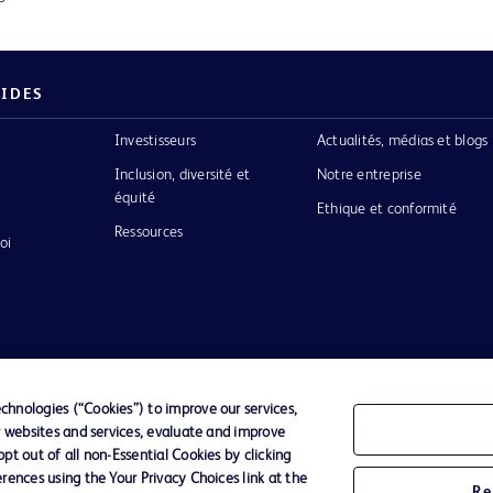
PIDES
Investisseurs
Actualités, médias et blogs
Inclusion, diversité et
Notre entreprise
équité
Ethique et conformité
Ressources
oi
de Protection des Données Personnelles
Conditions d'utli
hnologies (“Cookies”) to improve our services,
r websites and services, evaluate and improve
t out of all non-Essential Cookies by clicking
logo BD
rences using the Your Privacy Choices link at the
inson
Re