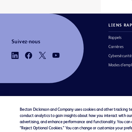
Aiguilles rachidiennes BD® Whitacre
1
Aiguilles standard BD Microlance™ 3
1
LIENS RA
Alaris™ Gateway Workstation
1
Rappels
Suivez-nous
Antigènes et antisérums BD
1
Carrières
BD Alaris™ Communication Engine
1
Cybersécurité
Modes d’empl
BD Alaris™ MRI Capsule
1
BD BodyGuard™ MicroSets
1
BD Discardit™ II Syringe
1
BD HealthSight™ Viewer
1
Nous contacter
Paramètres des cookies
Charte 
Becton Dickinson and Company uses cookies and other tracking tec
BD Pyxis™ CUBIE™ System
1
conduct analytics to gain insights about how you interact with ou
advertising, and enhance performance and functionality. You can op
© 2026 BD. Tous droits réservés. BD et le 
BD Pyxis™ ES Refrigerator
1
“Reject Optional Cookies.” You can change or customize your prefe
sont des marques déposées de Becton, Dick