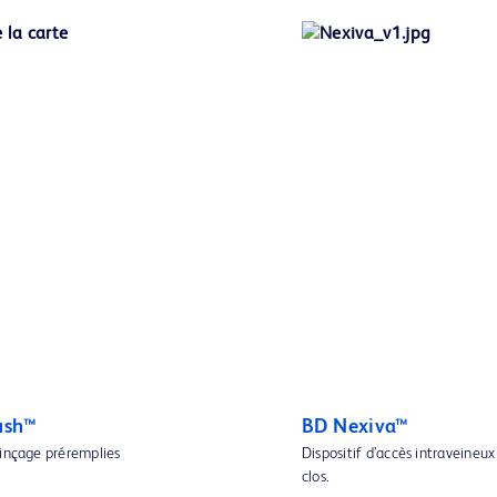
ush™
BD Nexiva™
rinçage préremplies
Dispositif d’accès intraveineux
clos.