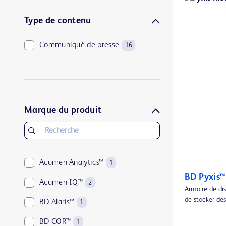
Type de contenu
Communiqué de presse
16
Marque du produit
Acumen Analytics™
1
BD Pyxis™
Acumen IQ™
2
Armoire de di
de stocker des
BD Alaris™
1
BD COR™
1