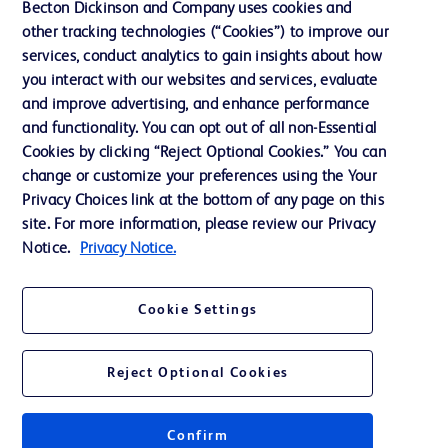
Becton Dickinson and Company uses cookies and
other tracking technologies (“Cookies”) to improve our
La nostra azienda
services, conduct analytics to gain insights about how
you interact with our websites and services, evaluate
and improve advertising, and enhance performance
Contattaci
and functionality. You can opt out of all non-Essential
Preferenze sui cookie
Cookies by clicking “Reject Optional Cookies.” You can
change or customize your preferences using the Your
Privacy
Privacy Choices link at the bottom of any page on this
Termini di utilizzo
site. For more information, please review our Privacy
Notice.
Privacy Notice.
Accessibilità al sito Web
Cookie Settings
Reject Optional Cookies
© 2026 BD. Tutti i diritti riservati. BD e il logo BD sono marchi registrati di
Becton, Dickinson and Company. Tutti gli altri marchi sono di proprietà dei
rispettivi titolari.
Confirm