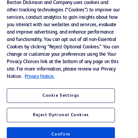
Becton Dickinson and Company uses cookies and
other tracking technologies (“Cookies”) to improve our
La nostra azienda
services, conduct analytics to gain insights about how
you interact with our websites and services, evaluate
and improve advertising, and enhance performance
Contattaci
and functionality. You can opt out of all non-Essential
Preferenze sui cookie
Cookies by clicking “Reject Optional Cookies.” You can
change or customize your preferences using the Your
Privacy
Privacy Choices link at the bottom of any page on this
Termini di utilizzo
site. For more information, please review our Privacy
Notice.
Privacy Notice.
Accessibilità al sito Web
Cookie Settings
Reject Optional Cookies
© 2026 BD. Tutti i diritti riservati. BD e il logo BD sono marchi registrati di
Becton, Dickinson and Company. Tutti gli altri marchi sono di proprietà dei
rispettivi titolari.
Confirm