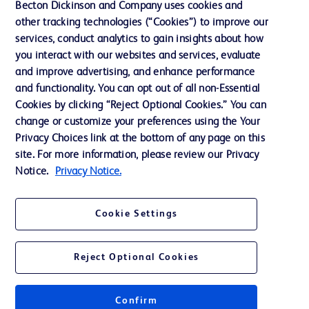
Becton Dickinson and Company uses cookies and
other tracking technologies (“Cookies”) to improve our
La nostra azienda
services, conduct analytics to gain insights about how
you interact with our websites and services, evaluate
and improve advertising, and enhance performance
Contattaci
and functionality. You can opt out of all non-Essential
Preferenze sui cookie
Cookies by clicking “Reject Optional Cookies.” You can
change or customize your preferences using the Your
Privacy
Privacy Choices link at the bottom of any page on this
Termini di utilizzo
site. For more information, please review our Privacy
Notice.
Privacy Notice.
Accessibilità al sito Web
Cookie Settings
Reject Optional Cookies
© 2026 BD. Tutti i diritti riservati. BD e il logo BD sono marchi registrati di
Becton, Dickinson and Company. Tutti gli altri marchi sono di proprietà dei
rispettivi titolari.
Confirm