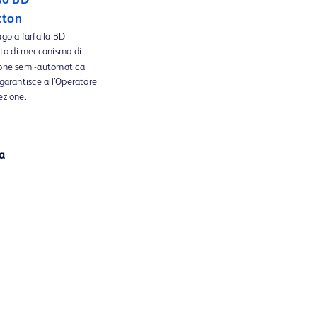
so BD
tton
ago a farfalla BD
to di meccanismo di
zione semi-automatica
 garantisce all’Operatore
ezione.