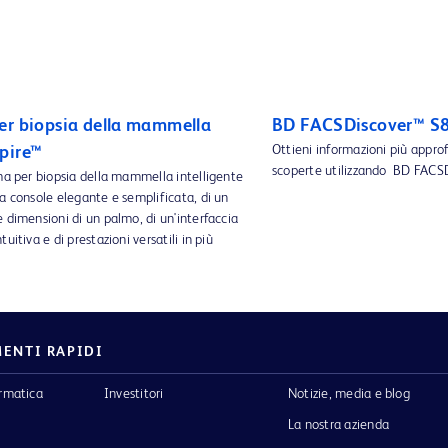
er biopsia della mammella
BD FACSDiscover™ S8 
Ottieni informazioni più appro
pire™
scoperte utilizzando BD FACSD
ma per biopsia della mammella intelligente
a console elegante e semplificata, di un
 dimensioni di un palmo, di un'interfaccia
uitiva e di prestazioni versatili in più
ENTI RAPIDI
ormatica
Investitori
Notizie, media e blog
La nostra azienda