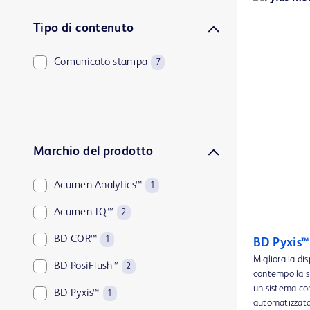
Tipo di contenuto
Comunicato stampa
7
Marchio del prodotto
Acumen Analytics™
1
Acumen IQ™
2
BD COR™
1
BD Pyxis™
Migliora la di
BD PosiFlush™
2
contempo la si
un sistema com
BD Pyxis™
1
automatizzata