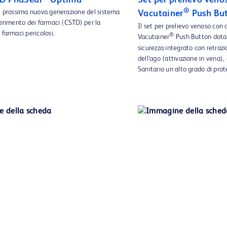
BD PhaSeal™ Optima
Set per prelievo veno
®
di prossima nuova generazione del sistema
Vacutainer
Push Bu
ferimento dei farmaci (CSTD) per la
Il set per prelievo venoso con 
 farmaci pericolosi.
®
Vacutainer
Push Button dota
sicurezza integrato con retra
dell’ago (attivazione in vena),
Sanitario un alto grado di prot