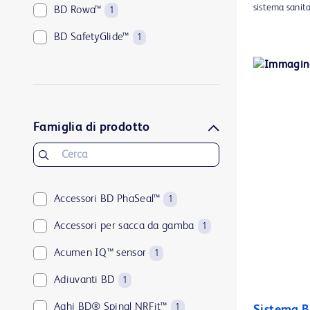
sistema sanita
BD Rowa™
1
BD SafetyGlide™
1
ClearSight Jr™
1
FloTrac™
1
ForeSight Jr™
1
Famiglia di prodotto
ForeSight™
1
HemoSphere Alta™
2
HemoSphere Vita™
Accessori BD PhaSeal™
1
1
HemoSphere™
Accessori per sacca da gamba
1
1
SmartSite™
Acumen IQ™ sensor
2
1
Swan-Ganz Jr™
Adiuvanti BD
1
1
Swan-Ganz™
Aghi BD® Spinal NRFit™
1
1