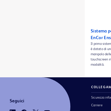
BD Cato™ Prescribe
1
BD Kiestra™ IdentifA
1
BD Kiestra™ InoqulA™
1
Sistema p
BD Kiestra™ ReadA
1
EnCor Ens
BD Kiestra™ TLA
1
Il primo siste
è dotato di un
BD Kiestra™ WCA
1
manipolo delle
touchscreen int
BD Phoenix™ AP
1
modalità.
BD Phoenix™ M50
1
BD Pyxis™ Enterprise Server
1
COLLEGAM
BD Pyxis™ FMD Verify
1
Sicurezza inf
BD Pyxis™ Med Link Queue & Waste
Seguici
1
Carriere
BD Pyxis™ MedStation™ ES
1