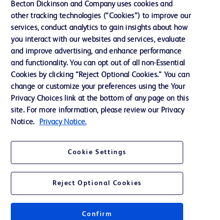
Becton Dickinson and Company uses cookies and
other tracking technologies (“Cookies”) to improve our
La nostra azienda
services, conduct analytics to gain insights about how
you interact with our websites and services, evaluate
and improve advertising, and enhance performance
Contattaci
and functionality. You can opt out of all non-Essential
Preferenze sui cookie
Cookies by clicking “Reject Optional Cookies.” You can
change or customize your preferences using the Your
Privacy
Privacy Choices link at the bottom of any page on this
Termini di utilizzo
site. For more information, please review our Privacy
Notice.
Privacy Notice.
Accessibilità al sito Web
Cookie Settings
Reject Optional Cookies
© 2026 BD. Tutti i diritti riservati. BD e il logo BD sono marchi registrati di
Becton, Dickinson and Company. Tutti gli altri marchi sono di proprietà dei
rispettivi titolari.
Confirm