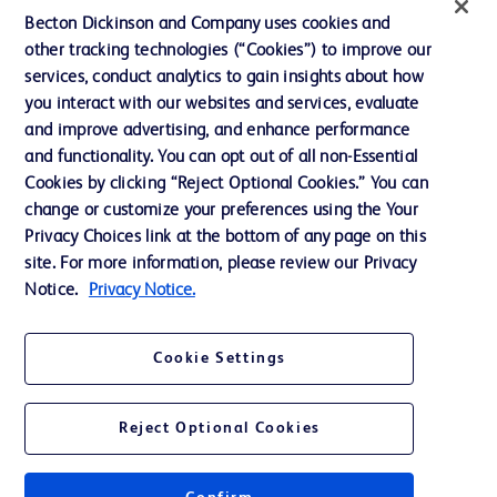
投資家向け情報（英語）
Becton Dickinson and Company uses cookies and
other tracking technologies (“Cookies”) to improve our
会社案内
services, conduct analytics to gain insights about how
you interact with our websites and services, evaluate
and improve advertising, and enhance performance
お問い合わせ
and functionality. You can opt out of all non-Essential
Cookie Preferences
Cookies by clicking “Reject Optional Cookies.” You can
change or customize your preferences using the Your
プライバシーポリシー
Privacy Choices link at the bottom of any page on this
ご利用規約
site. For more information, please review our Privacy
Notice.
Privacy Notice.
Cookie Settings
© 2026 BD. All rights reserved. BD and the BD Logo are trademarks of
Becton, Dickinson and Company. All other trademarks are the property of
Reject Optional Cookies
their respective owners.