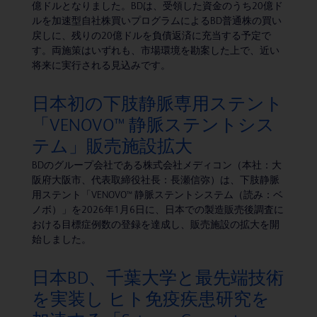
億ドルとなりました。BDは、受領した資金のうち20億ド
ルを加速型自社株買いプログラムによるBD普通株の買い
戻しに、残りの20億ドルを負債返済に充当する予定で
す。両施策はいずれも、市場環境を勘案した上で、近い
将来に実行される見込みです。
日本初の下肢静脈専用ステント
「VENOVO™ 静脈ステントシス
テム」販売施設拡大
BDのグループ会社である株式会社メディコン（本社：大
阪府大阪市、代表取締役社長：長瀬信弥）は、下肢静脈
用ステント「VENOVO™ 静脈ステントシステム（読み：ベ
ノボ）」を2026年1月6日に、日本での製造販売後調査に
おける目標症例数の登録を達成し、販売施設の拡大を開
始しました。
日本BD、千葉大学と最先端技術
を実装し ヒト免疫疾患研究を