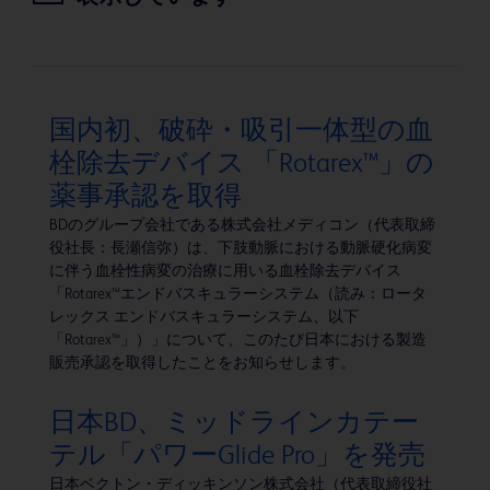
国内初、破砕・吸引一体型の血
栓除去デバイス 「Rotarex™」の
薬事承認を取得
BDのグループ会社である株式会社メディコン（代表取締
役社長：長瀬信弥）は、下肢動脈における動脈硬化病変
に伴う血栓性病変の治療に用いる血栓除去デバイス
「Rotarex™エンドバスキュラーシステム（読み：ロータ
レックス エンドバスキュラーシステム、以下
「Rotarex™」）」について、このたび日本における製造
販売承認を取得したことをお知らせします。
日本BD、ミッドラインカテー
テル「パワーGlide Pro」を発売
日本ベクトン・ディッキンソン株式会社（代表取締役社