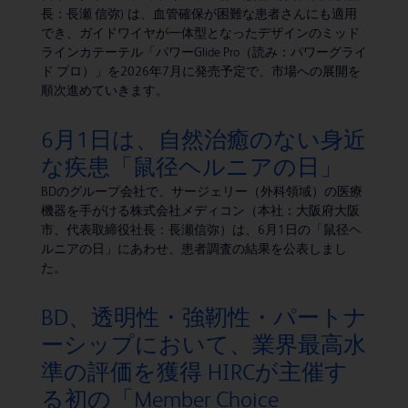
長：長瀬 信弥) は、血管確保が困難な患者さんにも適用
でき、ガイドワイヤが一体型となったデザインのミッド
ラインカテーテル「パワーGlide Pro（読み：パワーグライ
ド プロ）」を2026年7月に発売予定で、市場への展開を
順次進めていきます。
6月1日は、自然治癒のない身近
な疾患「鼠径ヘルニアの日」
BDのグループ会社で、サージェリー（外科領域）の医療
機器を手がける株式会社メディコン（本社：大阪府大阪
市、代表取締役社長：長瀬信弥）は、6月1日の「鼠径ヘ
ルニアの日」にあわせ、患者調査の結果を公表しまし
た。
BD、透明性・強靭性・パートナ
ーシップにおいて、業界最高水
準の評価を獲得 HIRCが主催す
る初の「Member Choice