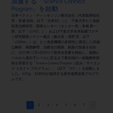
加速する「Science Connect
Program」を始動
日本ベクトン・ディッキンソン株式会社（代表取締役社
長：長瀬 信弥、以下「日本BD」) と、千葉大学ヒト免疫
疾患治療研究・開発センター（センター長：本橋 新一
郎、以下「cCHID」）、および千葉大学未来粘膜ワクチ
ン研究開発シナジー拠点（拠点長：清野 宏、以下
「cSIMVa」）は、ヒト免疫機構の多様性に着目した詳細
な解析、病態解明、治療法の開発、創薬の加速を目的
に、2025年12月4日付けで基本合意書を締結し、細胞レ
ベルから遺伝子レベルに至るまで最先端の一細胞解析技
術を実装する「Science Connect Program（読み：サイエン
ス コネクト ブログラム）」（以下「SCP」）を始動しま
した。SCPは、日本BDが提供する産学連携促進プログラ
ムです。
‹
1
2
3
4
5
6
7
›