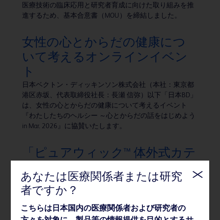
医療技術の臨床応用と研究者育成に向けた取り組みを推
進するため、基本合意書（MOU）を締結しました。
女性の心とからだの健康につ
いて考えるオンラインイベン
ト
日本ベクトン・ディッキンソン株式会社（本社：東京都
港区赤坂、代表取締役社長：長瀬 信弥）以下「日本BD」
は、女性の心とからだの健康について考えるイベント
『わたしたちのヘルシー ～心とからだの話をはじめよう
in Mar. 2026』に協賛いたします。
「ピュアウィック™ 体外式カテ
ーテル」女性用、男性用製品を
あなたは医療関係者または研究
新発売
者ですか？
BDのグループ会社である株式会社メディコン（本社：大
阪府大阪市、代表取締役社長：長瀬信弥）は、2026年2
こちらは日本国内の医療関係者および研究者の
月16日、体内に留置しない非侵襲的な排尿ケアシステム