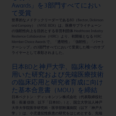
Awards」を3部門すべてにおい
て受賞
世界的なメドテックリーダーであるBD（Becton, Dickinson
and Company）（NYSE: BDX）は、医療サプライチェーン
の強靭性向上を目的とする非営利団体 Healthcare Industry
Resilience Collaborative（HIRC）より、初開催となる HIRC
Member Choice Awards で、「透明性」「強靭性」「パート
ナーシップ」の3部門すべてにおいて受賞した唯一のサプ
ライヤーとして表彰されました。
日本BDと神戸大学、臨床検体を
用いた研究および先端医療技術
の臨床応用と研究者育成に向け
た基本合意書（MOU）を締結
日本ベクトン・ディッキンソン株式会社（代表取締役社
長：長瀬 信弥、以下「日本BD」) と、国立大学法人神戸
大学大学院医学研究科・医学部附属病院（以下「神戸大
学」）は、小児遺伝性疾患の研究をはじめとする、先端