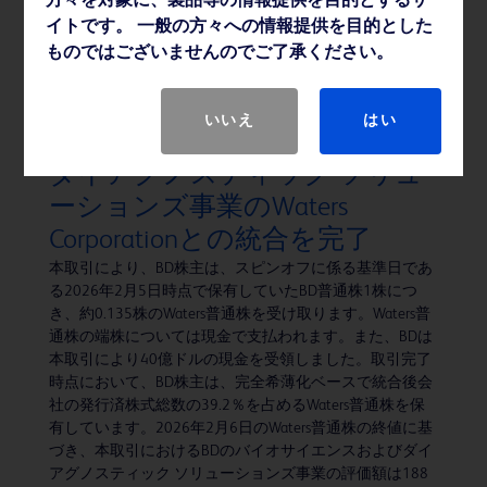
方々を対象に、製品等の情報提供を目的とするサ
の「ピュアウィック™ 体外式カテーテル」シリーズよ
イトです。 一般の方々への情報提供を目的とした
り、新たに「ピュアウィック™ フレックス 女性用体外式
ものではございませんのでご了承ください。
カテーテル」および「ピュアウィック™ 男性用体外式カ
テーテル」を発売いたします。
いいえ
はい
BD、バイオサイエンスおよび
ダイアグノスティック ソリュ
ーションズ事業のWaters
Corporationとの統合を完了
本取引により、BD株主は、スピンオフに係る基準日であ
る2026年2月5日時点で保有していたBD普通株1株につ
き、約0.135株のWaters普通株を受け取ります。Waters普
通株の端株については現金で支払われます。また、BDは
本取引により40億ドルの現金を受領しました。取引完了
時点において、BD株主は、完全希薄化ベースで統合後会
社の発行済株式総数の39.2％を占めるWaters普通株を保
有しています。2026年2月6日のWaters普通株の終値に基
づき、本取引におけるBDのバイオサイエンスおよびダイ
アグノスティック ソリューションズ事業の評価額は188