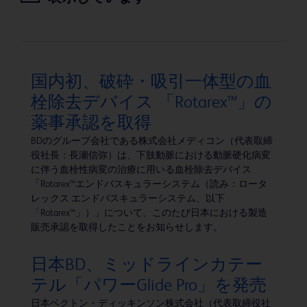
国内初、破砕・吸引一体型の血
栓除去デバイス 「Rotarex™」の
薬事承認を取得
BDのグループ会社である株式会社メディコン（代表取締
役社長：長瀬信弥）は、下肢動脈における動脈硬化病変
に伴う血栓性病変の治療に用いる血栓除去デバイス
「Rotarex™エンドバスキュラーシステム（読み：ロータ
レックス エンドバスキュラーシステム、以下
「Rotarex™」）」について、このたび日本における製造
販売承認を取得したことをお知らせします。
日本BD、ミッドラインカテー
テル「パワーGlide Pro」を発売
日本ベクトン・ディッキンソン株式会社（代表取締役社