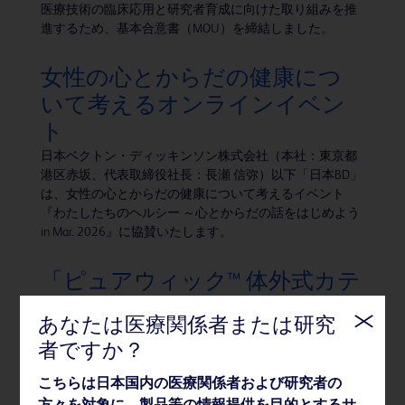
医療技術の臨床応用と研究者育成に向けた取り組みを推
進するため、基本合意書（MOU）を締結しました。
女性の心とからだの健康につ
いて考えるオンラインイベン
ト
日本ベクトン・ディッキンソン株式会社（本社：東京都
港区赤坂、代表取締役社長：長瀬 信弥）以下「日本BD」
は、女性の心とからだの健康について考えるイベント
『わたしたちのヘルシー ～心とからだの話をはじめよう
in Mar. 2026』に協賛いたします。
「ピュアウィック™ 体外式カテ
ーテル」女性用、男性用製品を
あなたは医療関係者または研究
新発売
者ですか？
BDのグループ会社である株式会社メディコン（本社：大
阪府大阪市、代表取締役社長：長瀬信弥）は、2026年2
こちらは日本国内の医療関係者および研究者の
月16日、体内に留置しない非侵襲的な排尿ケアシステム