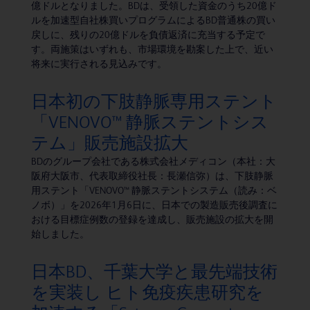
億ドルとなりました。BDは、受領した資金のうち20億ド
ルを加速型自社株買いプログラムによるBD普通株の買い
戻しに、残りの20億ドルを負債返済に充当する予定で
す。両施策はいずれも、市場環境を勘案した上で、近い
将来に実行される見込みです。
日本初の下肢静脈専用ステント
「VENOVO™ 静脈ステントシス
テム」販売施設拡大
BDのグループ会社である株式会社メディコン（本社：大
阪府大阪市、代表取締役社長：長瀬信弥）は、下肢静脈
用ステント「VENOVO™ 静脈ステントシステム（読み：ベ
ノボ）」を2026年1月6日に、日本での製造販売後調査に
おける目標症例数の登録を達成し、販売施設の拡大を開
始しました。
日本BD、千葉大学と最先端技術
を実装し ヒト免疫疾患研究を