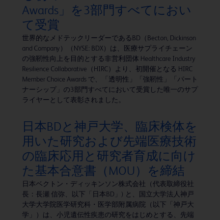
Awards」を3部門すべてにおい
て受賞
世界的なメドテックリーダーであるBD（Becton, Dickinson
and Company）（NYSE: BDX）は、医療サプライチェーン
の強靭性向上を目的とする非営利団体 Healthcare Industry
Resilience Collaborative（HIRC）より、初開催となる HIRC
Member Choice Awards で、「透明性」「強靭性」「パート
ナーシップ」の3部門すべてにおいて受賞した唯一のサプ
ライヤーとして表彰されました。
日本BDと神戸大学、臨床検体を
用いた研究および先端医療技術
の臨床応用と研究者育成に向け
た基本合意書（MOU）を締結
日本ベクトン・ディッキンソン株式会社（代表取締役社
長：長瀬 信弥、以下「日本BD」) と、国立大学法人神戸
大学大学院医学研究科・医学部附属病院（以下「神戸大
学」）は、小児遺伝性疾患の研究をはじめとする、先端