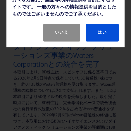
方々を対象に、製品等の情報提供を目的とするサ
の「ピュアウィック™ 体外式カテーテル」シリーズよ
イトです。 一般の方々への情報提供を目的とした
り、新たに「ピュアウィック™ フレックス 女性用体外式
ものではございませんのでご了承ください。
カテーテル」および「ピュアウィック™ 男性用体外式カ
テーテル」を発売いたします。
いいえ
はい
BD、バイオサイエンスおよび
ダイアグノスティック ソリュ
ーションズ事業のWaters
Corporationとの統合を完了
本取引により、BD株主は、スピンオフに係る基準日であ
る2026年2月5日時点で保有していたBD普通株1株につ
き、約0.135株のWaters普通株を受け取ります。Waters普
通株の端株については現金で支払われます。また、BDは
本取引により40億ドルの現金を受領しました。取引完了
時点において、BD株主は、完全希薄化ベースで統合後会
社の発行済株式総数の39.2％を占めるWaters普通株を保
有しています。2026年2月6日のWaters普通株の終値に基
づき、本取引におけるBDのバイオサイエンスおよびダイ
アグノスティック ソリューションズ事業の評価額は188