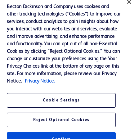
投資家向け情報（英語）
Becton Dickinson and Company uses cookies and
other tracking technologies (“Cookies”) to improve our
会社案内
services, conduct analytics to gain insights about how
you interact with our websites and services, evaluate
and improve advertising, and enhance performance
お問い合わせ
and functionality. You can opt out of all non-Essential
Cookie Preferences
Cookies by clicking “Reject Optional Cookies.” You can
change or customize your preferences using the Your
プライバシーポリシー
Privacy Choices link at the bottom of any page on this
ご利用規約
site. For more information, please review our Privacy
Notice.
Privacy Notice.
Cookie Settings
© 2026 BD. All rights reserved. BD and the BD Logo are trademarks of
Becton, Dickinson and Company. All other trademarks are the property of
Reject Optional Cookies
their respective owners.