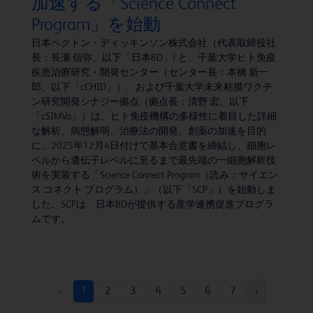
加速する「Science Connect
Program」を始動
日本ベクトン・ディッキンソン株式会社（代表取締役社
長：長瀬 信弥、以下「日本BD」) と、千葉大学ヒト免疫
疾患治療研究・開発センター（センター長：本橋 新一
郎、以下「cCHID」）、および千葉大学未来粘膜ワクチ
ン研究開発シナジー拠点（拠点長：清野 宏、以下
「cSIMVa」）は、ヒト免疫機構の多様性に着目した詳細
な解析、病態解明、治療法の開発、創薬の加速を目的
に、2025年12月4日付けで基本合意書を締結し、細胞レ
ベルから遺伝子レベルに至るまで最先端の一細胞解析技
術を実装する「Science Connect Program（読み：サイエン
ス コネクト ブログラム）」（以下「SCP」）を始動しま
した。SCPは、日本BDが提供する産学連携促進プログラ
ムです。
‹
1
2
3
4
5
6
7
›