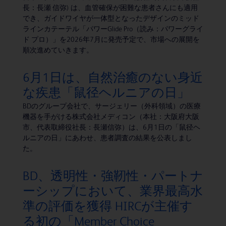
長：長瀬 信弥) は、血管確保が困難な患者さんにも適用
でき、ガイドワイヤが一体型となったデザインのミッド
ラインカテーテル「パワーGlide Pro（読み：パワーグライ
ド プロ）」を2026年7月に発売予定で、市場への展開を
順次進めていきます。
6月1日は、自然治癒のない身近
な疾患「鼠径ヘルニアの日」
BDのグループ会社で、サージェリー（外科領域）の医療
機器を手がける株式会社メディコン（本社：大阪府大阪
市、代表取締役社長：長瀬信弥）は、6月1日の「鼠径ヘ
ルニアの日」にあわせ、患者調査の結果を公表しまし
た。
BD、透明性・強靭性・パートナ
ーシップにおいて、業界最高水
準の評価を獲得 HIRCが主催す
る初の「Member Choice