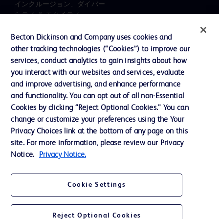
インクルージョン、ダイバー
シティ ＆ エクイティ
投資家向け情報（英語）
Becton Dickinson and Company uses cookies and
other tracking technologies (“Cookies”) to improve our
会社案内
services, conduct analytics to gain insights about how
you interact with our websites and services, evaluate
and improve advertising, and enhance performance
お問い合わせ
and functionality. You can opt out of all non-Essential
Cookie Preferences
Cookies by clicking “Reject Optional Cookies.” You can
change or customize your preferences using the Your
プライバシーポリシー
Privacy Choices link at the bottom of any page on this
ご利用規約
site. For more information, please review our Privacy
Notice.
Privacy Notice.
Cookie Settings
© 2026 BD. All rights reserved. BD and the BD Logo are trademarks of
Becton, Dickinson and Company. All other trademarks are the property of
Reject Optional Cookies
their respective owners.