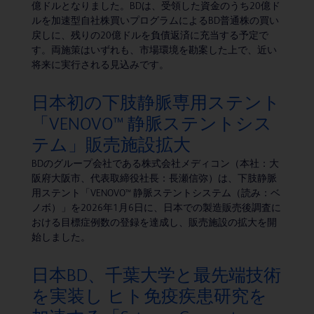
億ドルとなりました。BDは、受領した資金のうち20億ド
ルを加速型自社株買いプログラムによるBD普通株の買い
戻しに、残りの20億ドルを負債返済に充当する予定で
す。両施策はいずれも、市場環境を勘案した上で、近い
将来に実行される見込みです。
日本初の下肢静脈専用ステント
「VENOVO™ 静脈ステントシス
テム」販売施設拡大
BDのグループ会社である株式会社メディコン（本社：大
阪府大阪市、代表取締役社長：長瀬信弥）は、下肢静脈
用ステント「VENOVO™ 静脈ステントシステム（読み：ベ
ノボ）」を2026年1月6日に、日本での製造販売後調査に
おける目標症例数の登録を達成し、販売施設の拡大を開
始しました。
日本BD、千葉大学と最先端技術
を実装し ヒト免疫疾患研究を