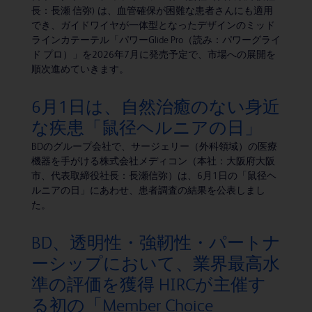
長：長瀬 信弥) は、血管確保が困難な患者さんにも適用
でき、ガイドワイヤが一体型となったデザインのミッド
ラインカテーテル「パワーGlide Pro（読み：パワーグライ
ド プロ）」を2026年7月に発売予定で、市場への展開を
順次進めていきます。
6月1日は、自然治癒のない身近
な疾患「鼠径ヘルニアの日」
BDのグループ会社で、サージェリー（外科領域）の医療
機器を手がける株式会社メディコン（本社：大阪府大阪
市、代表取締役社長：長瀬信弥）は、6月1日の「鼠径ヘ
ルニアの日」にあわせ、患者調査の結果を公表しまし
た。
BD、透明性・強靭性・パートナ
ーシップにおいて、業界最高水
準の評価を獲得 HIRCが主催す
る初の「Member Choice