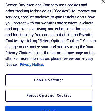
投資家向け情報（英語）
Becton Dickinson and Company uses cookies and
other tracking technologies (“Cookies”) to improve our
会社案内
services, conduct analytics to gain insights about how
you interact with our websites and services, evaluate
and improve advertising, and enhance performance
お問い合わせ
and functionality. You can opt out of all non-Essential
Cookie Preferences
Cookies by clicking “Reject Optional Cookies.” You can
change or customize your preferences using the Your
プライバシーポリシー
Privacy Choices link at the bottom of any page on this
ご利用規約
site. For more information, please review our Privacy
Notice.
Privacy Notice.
Cookie Settings
© 2026 BD. All rights reserved. BD and the BD Logo are trademarks of
Becton, Dickinson and Company. All other trademarks are the property of
Reject Optional Cookies
their respective owners.