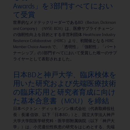
Awards」を3部門すべてにおい
て受賞
世界的なメドテックリーダーであるBD（Becton, Dickinson
and Company）（NYSE: BDX）は、医療サプライチェーン
の強靭性向上を目的とする非営利団体 Healthcare Industry
Resilience Collaborative（HIRC）より、初開催となる HIRC
Member Choice Awards で、「透明性」「強靭性」「パート
ナーシップ」の3部門すべてにおいて受賞した唯一のサプ
ライヤーとして表彰されました。
日本BDと神戸大学、臨床検体を
用いた研究および先端医療技術
の臨床応用と研究者育成に向け
た基本合意書（MOU）を締結
日本ベクトン・ディッキンソン株式会社（代表取締役社
長：長瀬 信弥、以下「日本BD」) と、国立大学法人神戸
大学大学院医学研究科・医学部附属病院（以下「神戸大
学」）は、小児遺伝性疾患の研究をはじめとする、先端