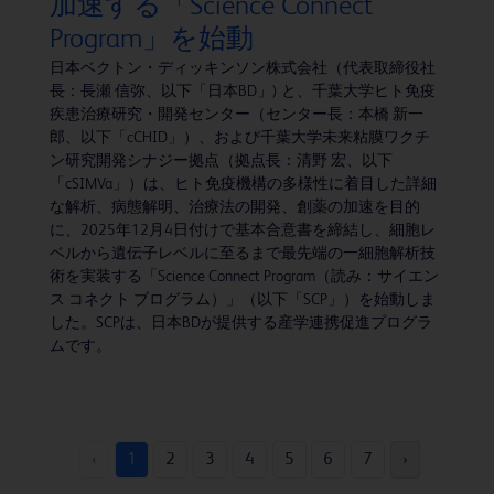
加速する「Science Connect
Program」を始動
日本ベクトン・ディッキンソン株式会社（代表取締役社
長：長瀬 信弥、以下「日本BD」) と、千葉大学ヒト免疫
疾患治療研究・開発センター（センター長：本橋 新一
郎、以下「cCHID」）、および千葉大学未来粘膜ワクチ
ン研究開発シナジー拠点（拠点長：清野 宏、以下
「cSIMVa」）は、ヒト免疫機構の多様性に着目した詳細
な解析、病態解明、治療法の開発、創薬の加速を目的
に、2025年12月4日付けで基本合意書を締結し、細胞レ
ベルから遺伝子レベルに至るまで最先端の一細胞解析技
術を実装する「Science Connect Program（読み：サイエン
ス コネクト ブログラム）」（以下「SCP」）を始動しま
した。SCPは、日本BDが提供する産学連携促進プログラ
ムです。
‹
1
2
3
4
5
6
7
›