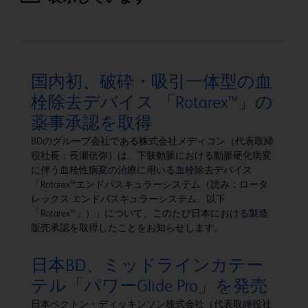
国内初、破砕・吸引一体型の血
栓除去デバイス 「Rotarex™」の
薬事承認を取得
BDのグループ会社である株式会社メディコン（代表取締
役社長：長瀬信弥）は、下肢動脈における動脈硬化病変
に伴う血栓性病変の治療に用いる血栓除去デバイス
「Rotarex™エンドバスキュラーシステム（読み：ロータ
レックス エンドバスキュラーシステム、以下
「Rotarex™」）」について、このたび日本における製造
販売承認を取得したことをお知らせします。
日本BD、ミッドラインカテー
テル「パワーGlide Pro」を発売
日本ベクトン・ディッキンソン株式会社（代表取締役社