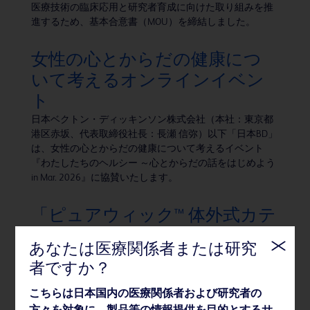
医療技術の臨床応用と研究者育成に向けた取り組みを推
進するため、基本合意書（MOU）を締結しました。
女性の心とからだの健康につ
いて考えるオンラインイベン
ト
日本ベクトン・ディッキンソン株式会社（本社：東京都
港区赤坂、代表取締役社長：長瀬 信弥）以下「日本BD」
は、女性の心とからだの健康について考えるイベント
『わたしたちのヘルシー ～心とからだの話をはじめよう
in Mar. 2026』に協賛いたします。
「ピュアウィック™ 体外式カテ
ーテル」女性用、男性用製品を
あなたは医療関係者または研究
新発売
者ですか？
BDのグループ会社である株式会社メディコン（本社：大
阪府大阪市、代表取締役社長：長瀬信弥）は、2026年2
こちらは日本国内の医療関係者および研究者の
月16日、体内に留置しない非侵襲的な排尿ケアシステム