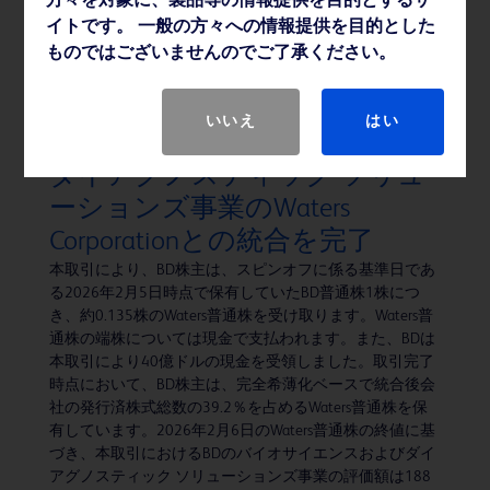
方々を対象に、製品等の情報提供を目的とするサ
の「ピュアウィック™ 体外式カテーテル」シリーズよ
イトです。 一般の方々への情報提供を目的とした
り、新たに「ピュアウィック™ フレックス 女性用体外式
ものではございませんのでご了承ください。
カテーテル」および「ピュアウィック™ 男性用体外式カ
テーテル」を発売いたします。
いいえ
はい
BD、バイオサイエンスおよび
ダイアグノスティック ソリュ
ーションズ事業のWaters
Corporationとの統合を完了
本取引により、BD株主は、スピンオフに係る基準日であ
る2026年2月5日時点で保有していたBD普通株1株につ
き、約0.135株のWaters普通株を受け取ります。Waters普
通株の端株については現金で支払われます。また、BDは
本取引により40億ドルの現金を受領しました。取引完了
時点において、BD株主は、完全希薄化ベースで統合後会
社の発行済株式総数の39.2％を占めるWaters普通株を保
有しています。2026年2月6日のWaters普通株の終値に基
づき、本取引におけるBDのバイオサイエンスおよびダイ
アグノスティック ソリューションズ事業の評価額は188