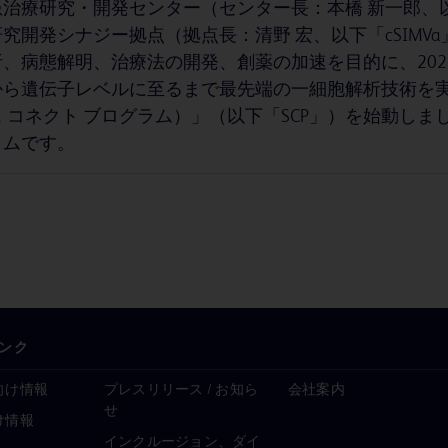
治療研究・開発センター（センター長：本橋 新一郎、以
究開発シナジー拠点（拠点長：清野 宏、以下「cSIM
、病態解明、治療法の開発、創薬の加速を目的に、202
ら遺伝子レベルに至るまで最先端の一細胞解析技術を実装する「Sci
 コネクト ブログラム）」（以下「SCP」）を始動しま
ラムです。
ンク
向け情報
プレスリリース / お知ら
会社案内
せ
け情報
インクルージョン、ダイ