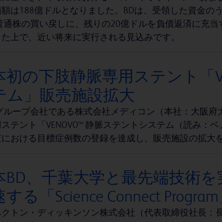
額は188億ドルとなりました。BDは、受領した資金の
D普通株の買い戻しに、残りの20億ドルを負債返済に充
した上で、近い将来に実行される見込みです。
本初の下肢静脈専用ステント「VE
テム」販売施設拡大
のグループ会社である株式会社メディコン（本社：大阪府
ステント「VENOVO™ 静脈ステントシステム（読み：ベ
査における目標症例数の登録を達成し、販売施設の拡大
本BD、千葉大学と最先端技術を
する「Science Connect Prog
クトン・ディッキンソン株式会社（代表取締役社長：長瀬