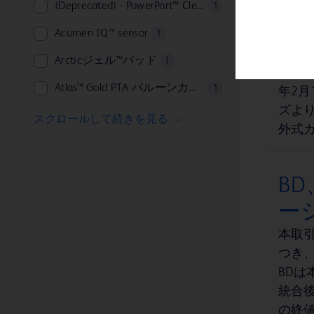
(Deprecated) - PowerPort™ ClearVUE™ Slim Implantable Port
1
HemoSphere™
1
「
Acumen IQ™ sensor
1
Swan-Ganz™
を
1
Arcticジェル™パッド
1
ジャムシディ™
BD
1
Atlas™ Gold PTA バルーンカテーテル
1
年2
ズより
BD Aptra™ デジタルエンドスコープシステム
1
スクロールして続きを見る
外式
BD BACTEC™ MGIT™ 感受性試験用試薬
1
BD BBL™ Sensi-Disc™ ディスペンサー
1
B
BD BBL™ カルチャースワブ™
1
ーシ
BD BBL™ セフィナーゼ™ ディスク
1
本取引
BD BBL™ 減菌パックプレート培地（臨界環境）
つき、
1
BD
BD BBL™ 試験管培地
1
統合後
BD CultureSwab™ EZ 採取 輸送システム
1
の終