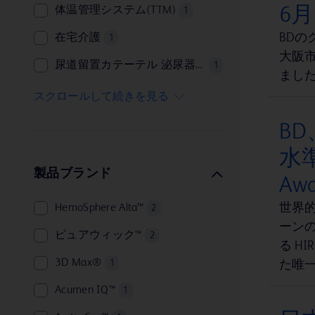
6
体温管理システム(TTM)
1
BD
在宅介護
1
大阪
尿道留置カテーテル 泌尿器科関連、排尿ケア
1
まし
感染防止
1
スクロールして続きを見る
泌尿器
1
B
生検
1
水準
製品ブランド
A
世界的な
HemoSphere Alta™
2
ーンの強
ピュアウィック™
2
る H
3D Max®
1
た唯
Acumen IQ™
1