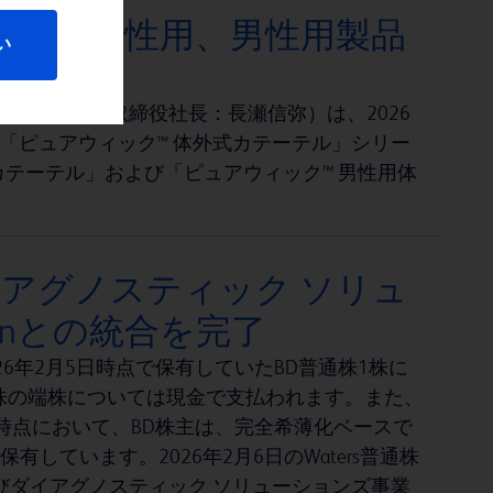
テル」女性用、男性用製品
い
阪市、代表取締役社長：長瀬信弥）は、2026
「ピュアウィック™ 体外式カテーテル」シリー
カテーテル」および「ピュアウィック™ 男性用体
アグノスティック ソリュ
tionとの統合を完了
6年2月5日時点で保有していたBD普通株1株に
rs普通株の端株については現金で支払われます。また、
時点において、BD株主は、完全希薄化ベースで
有しています。2026年2月6日のWaters普通株
びダイアグノスティック ソリューションズ事業