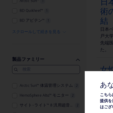
日
Arctic Sun™
1
術
BD Quikheel™
1
結
BD アビテン™
1
日本ベ
BD コア™
1
スクロールして続きを見る
戸大
BD シュアパス™
1
先端
た。
BD ネクシーバ™
1
製品ファミリー
BD バイパー™
1
女
BD バキュテイナ®
1
ト
BD フェニックス™
1
あ
Arctic Sun™ 体温管理システム
2
日本
BD マックス™
1
BD
こちら
HemoSphere Alta™ モニター
2
ForeSight™
1
提供を
めよう 
サイト~ライト™ 8 汎用超音波画像診断装置
2
はござ
HemoSphere Vita™
1