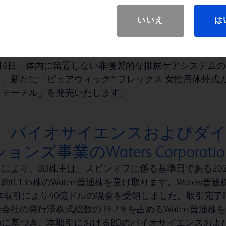
ピュアウィック™ 体外式カテー
いいえ
は
新発売
のグループ会社である株式会社メディコン（本社：大阪府大
月16日、体内に留置しない非侵襲的な排尿ケアシステムの
、新たに「ピュアウィック™ フレックス 女性用体外式
カテーテル」を発売いたします。
D、バイオサイエンスおよびダイ
ョンズ事業のWaters Corpora
により、BD株主は、スピンオフに係る基準日である202
約0.135株のWaters普通株を受け取ります。Wate
は本取引により40億ドルの現金を受領しました。取引完了
会社の発行済株式総数の39.2％を占めるWaters普通株を保
値に基づき、本取引におけるBDのバイオサイエンスおよ