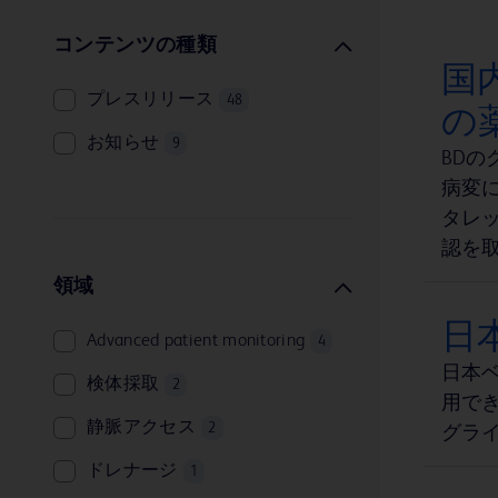
コンテンツの種類
国
プレスリリース
48
の
お知らせ
9
BD
病変に
タレッ
認を
領域
日
Advanced patient monitoring
4
日本
検体採取
2
用でき
静脈アクセス
2
グライ
ドレナージ
1