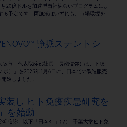
うち20億ドルを加速型自社株買いプログラムによ
当する予定です。両施策はいずれも、市場環境を
NOVO™ 静脈ステントシ
大阪市、代表取締役社長：長瀬信弥）は、下肢
ノボ）」を2026年1月6日に、日本での製造販売
を開始しました。
実装し ヒト免疫疾患研究を
ram」を始動
 信弥、以下「日本BD」) と、千葉大学ヒト免