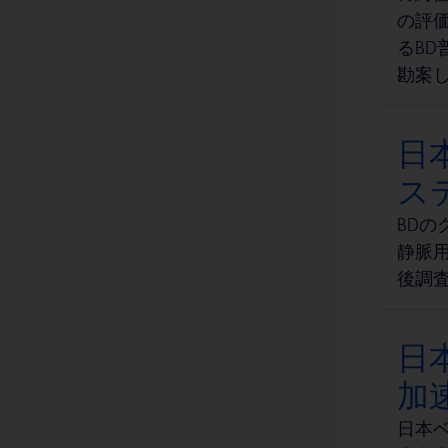
の評価
BD EleVation™ バイプシーシステム
1
るB
BD Insyte-A™ 動脈カテーテル
1
勘案
BD Insyte™ Autoguard™ BC Pro シールド IV カテーテル（血液コントロール技術搭載）
1
BD MycoPrep™ 抗酸菌前処理キット
1
日
BD Nexiva™ Diffusics™ closed IV catheter system
ス
1
BD Onclarity™ HPV アッセイ
BD
1
静脈用
BD Quikheel™ 幼児用安全ランセット
1
後調
BD Rowa™ Smart
1
BD Rowa™ Vmax
1
日
BD SmartSite™ ニードルレスコネクタ
1
加速
BD SurePath™ 液状処理細胞診検査
1
日本ベ