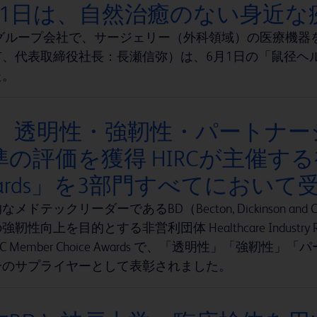
月1日は、自然治癒のない身近
のグループ会社で、サージェリー（外科領域）の医療機器
市、代表取締役社長：長瀬信弥）は、6月1日の「鼠径ヘ
た。
D、透明性・強靭性・パートナ
の評価を獲得 HIRCが主催する初の「
wards」を3部門すべてにおいて
メドテックリーダーであるBD（Becton, Dickinson and
靭性向上を目的とする非営利団体 Healthcare Industry Resi
IRC Member Choice Awards で、「透明性」「
一のサプライヤーとして表彰されました。