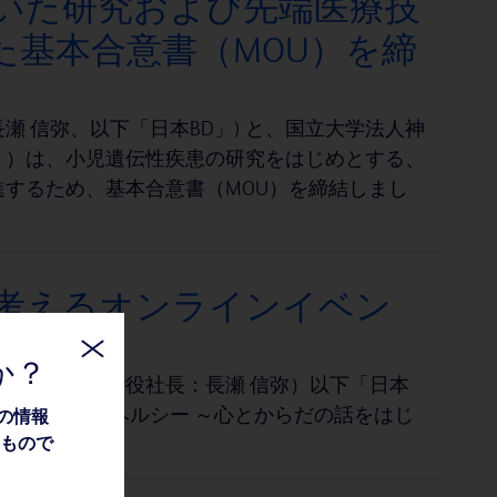
用いた研究および先端医療技
た基本合意書（MOU）を締
 信弥、以下「日本BD」) と、国立大学法人神
」）は、小児遺伝性疾患の研究をはじめとする、
するため、基本合意書（MOU）を締結しまし
考えるオンラインイベン
か？
坂、代表取締役社長：長瀬 信弥）以下「日本
わたしたちのヘルシー ～心とからだの話をはじ
の情報
たもので