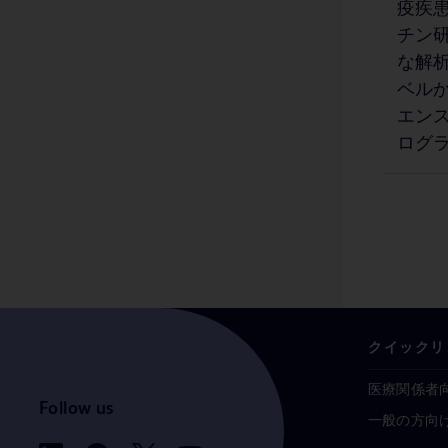
疫疾患
BD Vacutainer® シングルユースホルダー
1
チン研
BD Viper™ システム（XTR 技術搭載）
1
な解析
BD アビテン™（シートタイプ）
ベルか
1
エンス
BD アビテン™（フラワータイプ）
1
ログ
BD インサイト™ オートガード™ 針刺し損傷防止機構付き静脈留置カテーテル
1
BD キエストラ™ IdentifA
1
BD キエストラ™ InoqulA
1
BD キエストラ™ ReadA
1
BD キエストラ™ トータルラボオートメーション
1
クイックリ
BD サイトリッチ™
1
医療関係者
BD センシ・ディスク™ 薬剤感受性試験用ディスク
1
Follow us
一般の方向
BD タキソ™ 同定補助試験用試薬
1