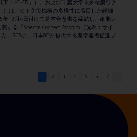
下「cCHID」）、および千葉大学未来粘膜ワク
Va」）は、ヒト免疫機構の多様性に着目した詳細
5年12月4日付けで基本合意書を締結し、細胞レ
ence Connect Program（読み：サイ
した。SCPは、日本BDが提供する産学連携促進プ
‹
1
2
3
4
5
6
7
›