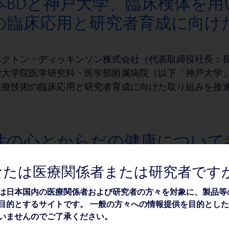
本BDと神戸大学、臨床検体を
の臨床応用と研究者育成に向け
クトン・ディッキンソン株式会社（代表取締役社長：長瀬
学大学院医学研究科・医学部附属病院（以下「神戸大学
医療技術の臨床応用と研究者育成に向けた取り組みを推進
性の心とからだの健康について
なたは医療関係者または研究者です
ベクトン・ディッキンソン株式会社（本社：東京都港区赤
」は、女性の心とからだの健康について考えるイベント『
は日本国内の医療関係者および研究者の方々を対象に、製品等
目的とするサイトです。 一般の方々への情報提供を目的とし
in Mar. 2026』に協賛いたします。
いませんのでご了承ください。