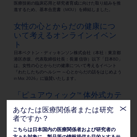
医療技術の臨床応用と研究者育成に向けた取り組みを推
進するため、基本合意書（MOU）を締結しました。
女性の心とからだの健康につ
いて考えるオンラインイベン
ト
日本ベクトン・ディッキンソン株式会社（本社：東京都
港区赤坂、代表取締役社長：長瀬 信弥）以下「日本BD」
は、女性の心とからだの健康について考えるイベント
『わたしたちのヘルシー ～心とからだの話をはじめよう
in Mar. 2026』に協賛いたします。
「ピュアウィック™ 体外式カテ
ーテル」女性用、男性用製品を
あなたは医療関係者または研究
新発売
者ですか？
BDのグループ会社である株式会社メディコン（本社：大
阪府大阪市、代表取締役社長：長瀬信弥）は、2026年2
こちらは日本国内の医療関係者および研究者の
月16日、体内に留置しない非侵襲的な排尿ケアシステム