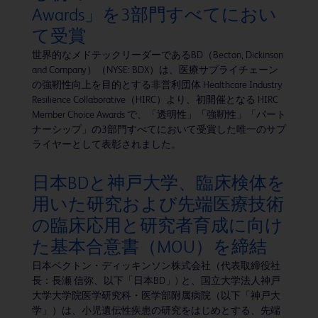
Awards」を3部門すべてにおい
て受賞
世界的なメドテックリーダーであるBD（Becton, Dickinson
and Company）（NYSE: BDX）は、医療サプライチェーン
の強靭性向上を目的とする非営利団体 Healthcare Industry
Resilience Collaborative（HIRC）より、初開催となる HIRC
Member Choice Awards で、「透明性」「強靭性」「パート
ナーシップ」の3部門すべてにおいて受賞した唯一のサプ
ライヤーとして表彰されました。
日本BDと神戸大学、臨床検体を
用いた研究および先端医療技術
の臨床応用と研究者育成に向け
た基本合意書（MOU）を締結
日本ベクトン・ディッキンソン株式会社（代表取締役社
長：長瀬 信弥、以下「日本BD」) と、国立大学法人神戸
大学大学院医学研究科・医学部附属病院（以下「神戸大
学」）は、小児遺伝性疾患の研究をはじめとする、先端