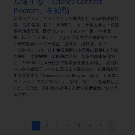
加速する「Science Connect
Program」を始動
日本ベクトン・ディッキンソン株式会社（代表取締役社
長：長瀬 信弥、以下「日本BD」) と、千葉大学ヒト免疫
疾患治療研究・開発センター（センター長：本橋 新一
郎、以下「cCHID」）、および千葉大学未来粘膜ワクチ
ン研究開発シナジー拠点（拠点長：清野 宏、以下
「cSIMVa」）は、ヒト免疫機構の多様性に着目した詳細
な解析、病態解明、治療法の開発、創薬の加速を目的
に、2025年12月4日付けで基本合意書を締結し、細胞レ
ベルから遺伝子レベルに至るまで最先端の一細胞解析技
術を実装する「Science Connect Program（読み：サイエン
ス コネクト ブログラム）」（以下「SCP」）を始動しま
した。SCPは、日本BDが提供する産学連携促進プログラ
ムです。
‹
1
2
3
4
5
6
7
›