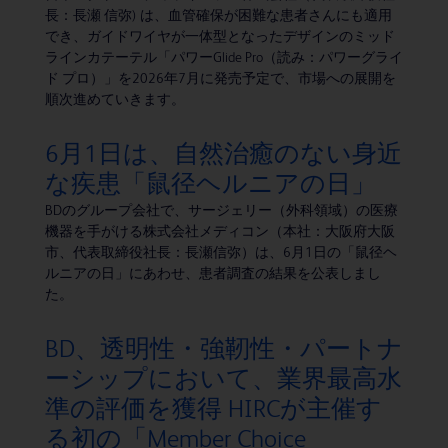
長：長瀬 信弥) は、血管確保が困難な患者さんにも適用
でき、ガイドワイヤが一体型となったデザインのミッド
ラインカテーテル「パワーGlide Pro（読み：パワーグライ
ド プロ）」を2026年7月に発売予定で、市場への展開を
順次進めていきます。
6月1日は、自然治癒のない身近
な疾患「鼠径ヘルニアの日」
BDのグループ会社で、サージェリー（外科領域）の医療
機器を手がける株式会社メディコン（本社：大阪府大阪
市、代表取締役社長：長瀬信弥）は、6月1日の「鼠径ヘ
ルニアの日」にあわせ、患者調査の結果を公表しまし
た。
BD、透明性・強靭性・パートナ
ーシップにおいて、業界最高水
準の評価を獲得 HIRCが主催す
る初の「Member Choice