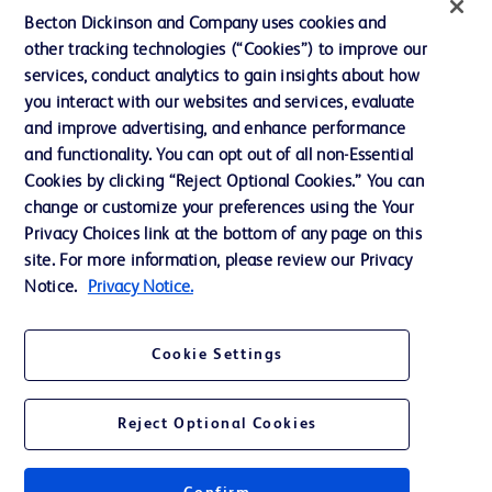
投資家向け情報（英語）
Becton Dickinson and Company uses cookies and
other tracking technologies (“Cookies”) to improve our
会社案内
services, conduct analytics to gain insights about how
you interact with our websites and services, evaluate
and improve advertising, and enhance performance
お問い合わせ
and functionality. You can opt out of all non-Essential
Cookie Preferences
Cookies by clicking “Reject Optional Cookies.” You can
change or customize your preferences using the Your
プライバシーポリシー
Privacy Choices link at the bottom of any page on this
ご利用規約
site. For more information, please review our Privacy
Notice.
Privacy Notice.
Cookie Settings
© 2026 BD. All rights reserved. BD and the BD Logo are trademarks of
Becton, Dickinson and Company. All other trademarks are the property of
Reject Optional Cookies
their respective owners.