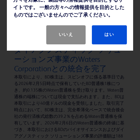
方々を対象に、製品等の情報提供を目的とするサ
の「ピュアウィック™ 体外式カテーテル」シリーズよ
イトです。 一般の方々への情報提供を目的とした
り、新たに「ピュアウィック™ フレックス 女性用体外式
ものではございませんのでご了承ください。
カテーテル」および「ピュアウィック™ 男性用体外式カ
テーテル」を発売いたします。
いいえ
はい
BD、バイオサイエンスおよび
ダイアグノスティック ソリュ
ーションズ事業のWaters
Corporationとの統合を完了
本取引により、BD株主は、スピンオフに係る基準日であ
る2026年2月5日時点で保有していたBD普通株1株につ
き、約0.135株のWaters普通株を受け取ります。Waters普
通株の端株については現金で支払われます。また、BDは
本取引により40億ドルの現金を受領しました。取引完了
時点において、BD株主は、完全希薄化ベースで統合後会
社の発行済株式総数の39.2％を占めるWaters普通株を保
有しています。2026年2月6日のWaters普通株の終値に基
づき、本取引におけるBDのバイオサイエンスおよびダイ
アグノスティック ソリューションズ事業の評価額は188