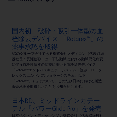
国内初、破砕・吸引一体型の血
栓除去デバイス 「Rotarex™」の
薬事承認を取得
BDのグループ会社である株式会社メディコン（代表取締
役社長：長瀬信弥）は、下肢動脈における動脈硬化病変
に伴う血栓性病変の治療に用いる血栓除去デバイス
「Rotarex™エンドバスキュラーシステム（読み：ロータ
レックス エンドバスキュラーシステム、以下
「Rotarex™」）」について、このたび日本における製造
販売承認を取得したことをお知らせします。
日本BD、ミッドラインカテー
テル「パワーGlide Pro」を発売
日本ベクトン・ディッキンソン株式会社（代表取締役社