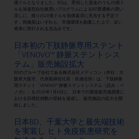
億ドルとなりました。BDは、受領した資金のうち20億ド
ルを加速型自社株買いプログラムによるBD普通株の買い
戻しに、残りの20億ドルを負債返済に充当する予定で
す。両施策はいずれも、市場環境を勘案した上で、近い
将来に実行される見込みです。
日本初の下肢静脈専用ステント
「VENOVO™ 静脈ステントシス
テム」販売施設拡大
BDのグループ会社である株式会社メディコン（本社：大
阪府大阪市、代表取締役社長：長瀬信弥）は、下肢静脈
用ステント「VENOVO™ 静脈ステントシステム（読み：ベ
ノボ）」を2026年1月6日に、日本での製造販売後調査に
おける目標症例数の登録を達成し、販売施設の拡大を開
始しました。
日本BD、千葉大学と最先端技術
を実装し ヒト免疫疾患研究を