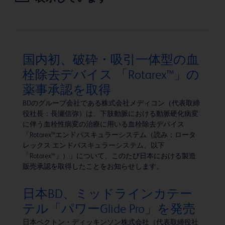
国内初、破砕・吸引一体型の血
栓除去デバイス 「Rotarex™」の
薬事承認を取得
BDのグループ会社である株式会社メディコン（代表取締
役社長：長瀬信弥）は、下肢動脈における動脈硬化病変
に伴う血栓性病変の治療に用いる血栓除去デバイス
「Rotarex™エンドバスキュラーシステム（読み：ロータ
レックス エンドバスキュラーシステム、以下
「Rotarex™」）」について、このたび日本における製造
販売承認を取得したことをお知らせします。
日本BD、ミッドラインカテー
テル「パワーGlide Pro」を発売
日本ベクトン・ディッキンソン株式会社（代表取締役社