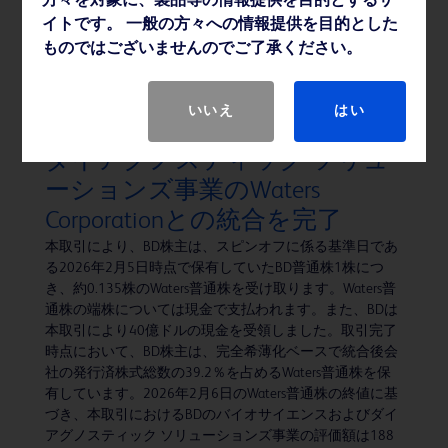
方々を対象に、製品等の情報提供を目的とするサ
の「ピュアウィック™ 体外式カテーテル」シリーズよ
イトです。 一般の方々への情報提供を目的とした
り、新たに「ピュアウィック™ フレックス 女性用体外式
ものではございませんのでご了承ください。
カテーテル」および「ピュアウィック™ 男性用体外式カ
テーテル」を発売いたします。
いいえ
はい
BD、バイオサイエンスおよび
ダイアグノスティック ソリュ
ーションズ事業のWaters
Corporationとの統合を完了
本取引により、BD株主は、スピンオフに係る基準日であ
る2026年2月5日時点で保有していたBD普通株1株につ
き、約0.135株のWaters普通株を受け取ります。Waters普
通株の端株については現金で支払われます。また、BDは
本取引により40億ドルの現金を受領しました。取引完了
時点において、BD株主は、完全希薄化ベースで統合後会
社の発行済株式総数の39.2％を占めるWaters普通株を保
有しています。2026年2月6日のWaters普通株の終値に基
づき、本取引におけるBDのバイオサイエンスおよびダイ
アグノスティック ソリューションズ事業の評価額は188