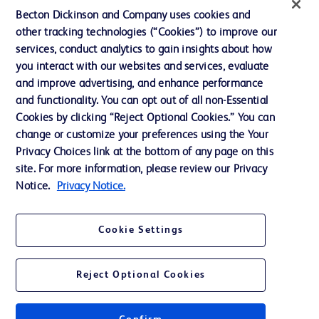
投資家向け情報（英語）
Becton Dickinson and Company uses cookies and
other tracking technologies (“Cookies”) to improve our
会社案内
services, conduct analytics to gain insights about how
you interact with our websites and services, evaluate
and improve advertising, and enhance performance
お問い合わせ
and functionality. You can opt out of all non-Essential
Cookie Preferences
Cookies by clicking “Reject Optional Cookies.” You can
change or customize your preferences using the Your
プライバシーポリシー
Privacy Choices link at the bottom of any page on this
ご利用規約
site. For more information, please review our Privacy
Notice.
Privacy Notice.
Cookie Settings
© 2026 BD. All rights reserved. BD and the BD Logo are trademarks of
Becton, Dickinson and Company. All other trademarks are the property of
Reject Optional Cookies
their respective owners.