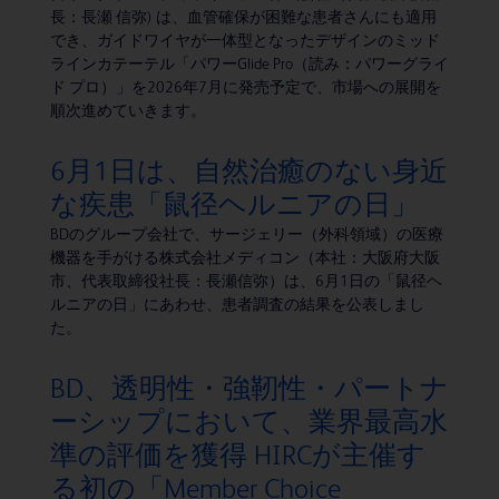
長：長瀬 信弥) は、血管確保が困難な患者さんにも適用
でき、ガイドワイヤが一体型となったデザインのミッド
ラインカテーテル「パワーGlide Pro（読み：パワーグライ
ド プロ）」を2026年7月に発売予定で、市場への展開を
順次進めていきます。
6月1日は、自然治癒のない身近
な疾患「鼠径ヘルニアの日」
BDのグループ会社で、サージェリー（外科領域）の医療
機器を手がける株式会社メディコン（本社：大阪府大阪
市、代表取締役社長：長瀬信弥）は、6月1日の「鼠径ヘ
ルニアの日」にあわせ、患者調査の結果を公表しまし
た。
BD、透明性・強靭性・パートナ
ーシップにおいて、業界最高水
準の評価を獲得 HIRCが主催す
る初の「Member Choice