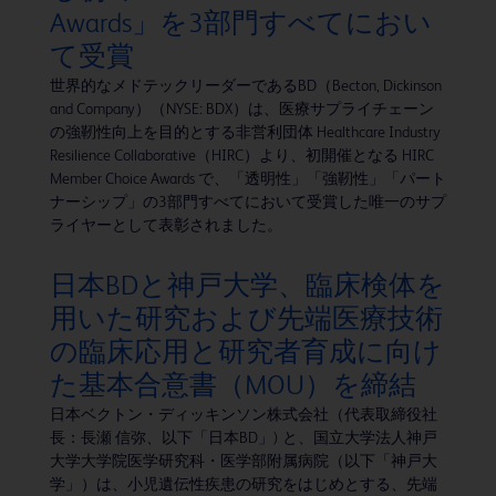
Awards」を3部門すべてにおい
て受賞
世界的なメドテックリーダーであるBD（Becton, Dickinson
and Company）（NYSE: BDX）は、医療サプライチェーン
の強靭性向上を目的とする非営利団体 Healthcare Industry
Resilience Collaborative（HIRC）より、初開催となる HIRC
Member Choice Awards で、「透明性」「強靭性」「パート
ナーシップ」の3部門すべてにおいて受賞した唯一のサプ
ライヤーとして表彰されました。
日本BDと神戸大学、臨床検体を
用いた研究および先端医療技術
の臨床応用と研究者育成に向け
た基本合意書（MOU）を締結
日本ベクトン・ディッキンソン株式会社（代表取締役社
長：長瀬 信弥、以下「日本BD」) と、国立大学法人神戸
大学大学院医学研究科・医学部附属病院（以下「神戸大
学」）は、小児遺伝性疾患の研究をはじめとする、先端