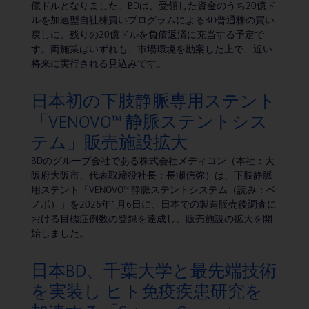
億ドルとなりました。BDは、受領した資金のうち20億ド
ルを加速型自社株買いプログラムによるBD普通株の買い
戻しに、残りの20億ドルを負債返済に充当する予定で
す。両施策はいずれも、市場環境を勘案した上で、近い
将来に実行される見込みです。
日本初の下肢静脈専用ステント
「VENOVO™ 静脈ステントシス
テム」販売施設拡大
BDのグループ会社である株式会社メディコン（本社：大
阪府大阪市、代表取締役社長：長瀬信弥）は、下肢静脈
用ステント「VENOVO™ 静脈ステントシステム（読み：ベ
ノボ）」を2026年1月6日に、日本での製造販売後調査に
おける目標症例数の登録を達成し、販売施設の拡大を開
始しました。
日本BD、千葉大学と最先端技術
を実装し ヒト免疫疾患研究を