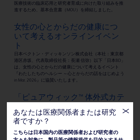
医療技術の臨床応用と研究者育成に向けた取り組みを推
進するため、基本合意書（MOU）を締結しました。
女性の心とからだの健康につ
いて考えるオンラインイベン
ト
日本ベクトン・ディッキンソン株式会社（本社：東京都
港区赤坂、代表取締役社長：長瀬 信弥）以下「日本BD」
は、女性の心とからだの健康について考えるイベント
『わたしたちのヘルシー ～心とからだの話をはじめよう
in Mar. 2026』に協賛いたします。
「ピュアウィック™ 体外式カテ
ーテル」女性用、男性用製品を
あなたは医療関係者または研究
新発売
者ですか？
BDのグループ会社である株式会社メディコン（本社：大
阪府大阪市、代表取締役社長：長瀬信弥）は、2026年2
こちらは日本国内の医療関係者および研究者の
月16日、体内に留置しない非侵襲的な排尿ケアシステム