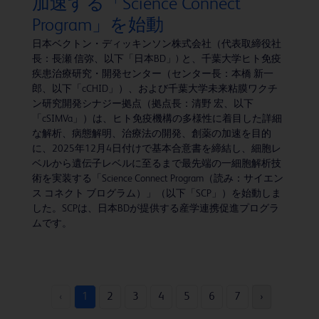
加速する「Science Connect
Program」を始動
日本ベクトン・ディッキンソン株式会社（代表取締役社
長：長瀬 信弥、以下「日本BD」) と、千葉大学ヒト免疫
疾患治療研究・開発センター（センター長：本橋 新一
郎、以下「cCHID」）、および千葉大学未来粘膜ワクチ
ン研究開発シナジー拠点（拠点長：清野 宏、以下
「cSIMVa」）は、ヒト免疫機構の多様性に着目した詳細
な解析、病態解明、治療法の開発、創薬の加速を目的
に、2025年12月4日付けで基本合意書を締結し、細胞レ
ベルから遺伝子レベルに至るまで最先端の一細胞解析技
術を実装する「Science Connect Program（読み：サイエン
ス コネクト ブログラム）」（以下「SCP」）を始動しま
した。SCPは、日本BDが提供する産学連携促進プログラ
ムです。
‹
1
2
3
4
5
6
7
›