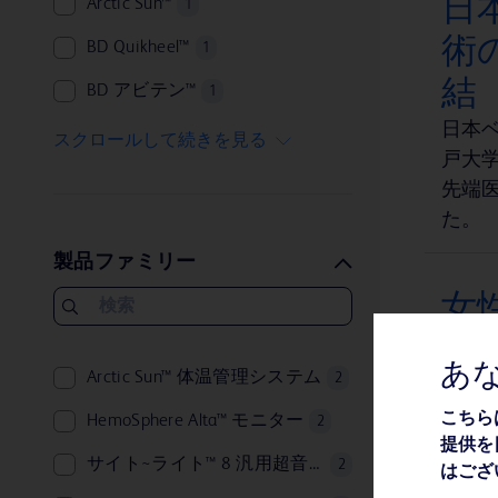
日
Arctic Sun™
1
術
BD Quikheel™
1
結
BD アビテン™
1
日本ベ
BD コア™
1
スクロールして続きを見る
戸大
BD シュアパス™
1
先端
た。
BD ネクシーバ™
1
製品ファミリー
BD バイパー™
1
女
BD バキュテイナ®
1
ト
BD フェニックス™
1
あ
Arctic Sun™ 体温管理システム
2
日本
BD マックス™
1
BD
こちら
HemoSphere Alta™ モニター
2
ForeSight™
1
提供を
めよう 
サイト~ライト™ 8 汎用超音波画像診断装置
2
はござ
HemoSphere Vita™
1