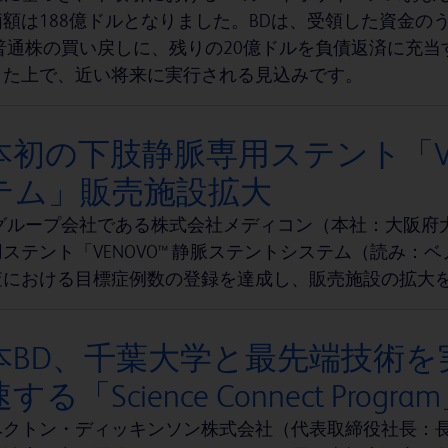
額は188億ドルとなりました。BDは、受領した資金の
D普通株の買い戻しに、残りの20億ドルを負債返済に充
した上で、近い将来に実行される見込みです。
本初の下肢静脈専用ステント「VE
テム」販売施設拡大
のグループ会社である株式会社メディコン（本社：大阪府
ステント「VENOVO™ 静脈ステントシステム（読み：ベ
査における目標症例数の登録を達成し、販売施設の拡大
本BD、千葉大学と最先端技術を
する「Science Connect Prog
クトン・ディッキンソン株式会社（代表取締役社長：長瀬