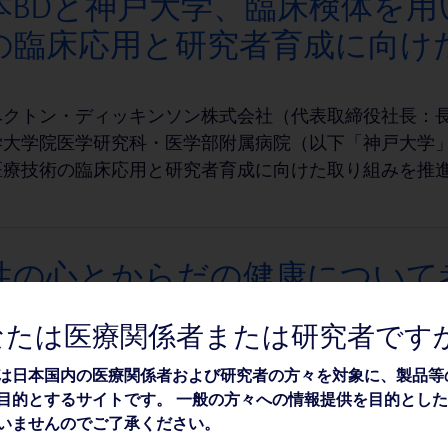
本BDと神戸大学、臨床検体を
の臨床応用と研究者育成に向け
クトン・ディッキンソン株式会社（代表取締役社長：長瀬
学大学院医学研究科・医学部附属病院（以下「神戸大学
医療技術の臨床応用と研究者育成に向けた取り組みを推進
性の心とからだの健康について
なたは医療関係者または研究者です
ベクトン・ディッキンソン株式会社（本社：東京都港区赤
」は、女性の心とからだの健康について考えるイベント『
は日本国内の医療関係者および研究者の方々を対象に、製品等
目的とするサイトです。 一般の方々への情報提供を目的とし
in Mar. 2026』に協賛いたします。
いませんのでご了承ください。