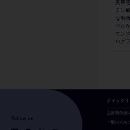
疫疾患
BD Vacutainer® シングルユースホルダー
1
チン研
BD Viper™ システム（XTR 技術搭載）
1
な解析
BD アビテン™（シートタイプ）
ベルか
1
エンス
BD アビテン™（フラワータイプ）
1
ログ
BD インサイト™ オートガード™ 針刺し損傷防止機構付き静脈留置カテーテル
1
BD キエストラ™ IdentifA
1
BD キエストラ™ InoqulA
1
BD キエストラ™ ReadA
1
BD キエストラ™ トータルラボオートメーション
1
クイックリ
BD サイトリッチ™
1
医療関係者
BD センシ・ディスク™ 薬剤感受性試験用ディスク
1
Follow us
一般の方向
BD タキソ™ 同定補助試験用試薬
1