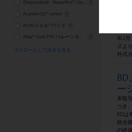
(Deprecated) - PowerPort™ ClearVUE™ Slim Implantable Port
1
HemoSphere™
1
「
Acumen IQ™ sensor
1
Swan-Ganz™
を
1
Arcticジェル™パッド
1
ジャムシディ™
BD
1
Atlas™ Gold PTA バルーンカテーテル
1
年2
ズより
BD Aptra™ デジタルエンドスコープシステム
1
スクロールして続きを見る
外式
BD BACTEC™ MGIT™ 感受性試験用試薬
1
BD BBL™ Sensi-Disc™ ディスペンサー
1
B
BD BBL™ カルチャースワブ™
1
ーシ
BD BBL™ セフィナーゼ™ ディスク
1
本取引
BD BBL™ 減菌パックプレート培地（臨界環境）
つき、
1
BD
BD BBL™ 試験管培地
1
統合後
BD CultureSwab™ EZ 採取 輸送システム
1
の終