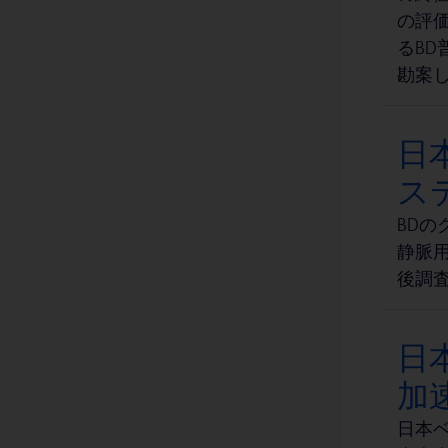
の評価
BD EleVation™ バイプシーシステム
1
るB
BD Insyte-A™ 動脈カテーテル
1
勘案
BD Insyte™ Autoguard™ BC Pro シールド IV カテーテル（血液コントロール技術搭載）
1
BD MycoPrep™ 抗酸菌前処理キット
1
日
BD Nexiva™ Diffusics™ closed IV catheter system
ス
1
BD Onclarity™ HPV アッセイ
BD
1
静脈用
BD Quikheel™ 幼児用安全ランセット
1
後調
BD Rowa™ Smart
1
BD Rowa™ Vmax
1
日
BD SmartSite™ ニードルレスコネクタ
1
加速
BD SurePath™ 液状処理細胞診検査
1
日本ベ