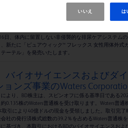
ピュアウィック™ 体外式カテー
いいえ
は
新発売
のグループ会社である株式会社メディコン（本社：大阪府大
月16日、体内に留置しない非侵襲的な排尿ケアシステムの
、新たに「ピュアウィック™ フレックス 女性用体外式
カテーテル」を発売いたします。
D、バイオサイエンスおよびダイ
ョンズ事業のWaters Corpora
により、BD株主は、スピンオフに係る基準日である202
約0.135株のWaters普通株を受け取ります。Wate
は本取引により40億ドルの現金を受領しました。取引完了
会社の発行済株式総数の39.2％を占めるWaters普通株を保
値に基づき、本取引におけるBDのバイオサイエンスおよ