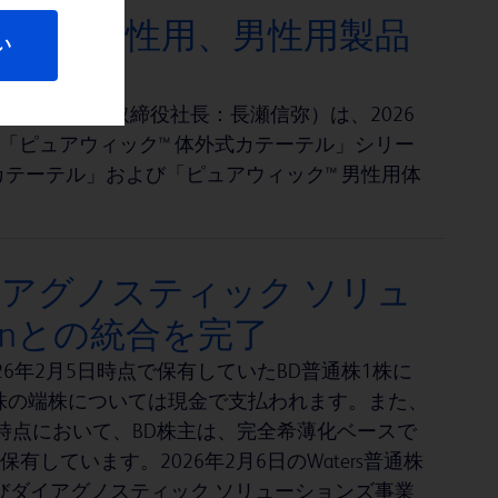
テル」女性用、男性用製品
い
阪市、代表取締役社長：長瀬信弥）は、2026
「ピュアウィック™ 体外式カテーテル」シリー
カテーテル」および「ピュアウィック™ 男性用体
アグノスティック ソリュ
tionとの統合を完了
6年2月5日時点で保有していたBD普通株1株に
rs普通株の端株については現金で支払われます。また、
時点において、BD株主は、完全希薄化ベースで
有しています。2026年2月6日のWaters普通株
びダイアグノスティック ソリューションズ事業