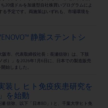
うち20億ドルを加速型自社株買いプログラムによ
当する予定です。両施策はいずれも、市場環境を
NOVO™ 静脈ステントシ
大阪市、代表取締役社長：長瀬信弥）は、下肢
ノボ）」を2026年1月6日に、日本での製造販売
を開始しました。
実装し ヒト免疫疾患研究を
ram」を始動
 信弥、以下「日本BD」) と、千葉大学ヒト免