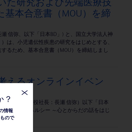
用いた研究および先端医療技
た基本合意書（MOU）を締
 信弥、以下「日本BD」) と、国立大学法人神
」）は、小児遺伝性疾患の研究をはじめとする、
するため、基本合意書（MOU）を締結しまし
考えるオンラインイベン
か？
坂、代表取締役社長：長瀬 信弥）以下「日本
わたしたちのヘルシー ～心とからだの話をはじ
の情報
たもので