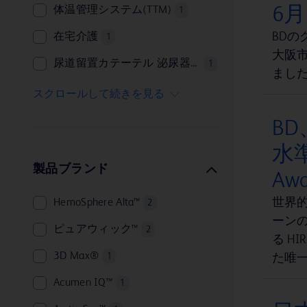
6
体温管理システム(TTM)
1
BD
在宅介護
1
大阪
尿道留置カテーテル 泌尿器科関連、排尿ケア
1
まし
感染防止
1
スクロールして続きを見る
泌尿器
1
B
生検
1
水準
製品ブランド
A
世界的な
HemoSphere Alta™
2
ーンの強
ピュアウィック™
2
る H
3D Max®
1
た唯
Acumen IQ™
1