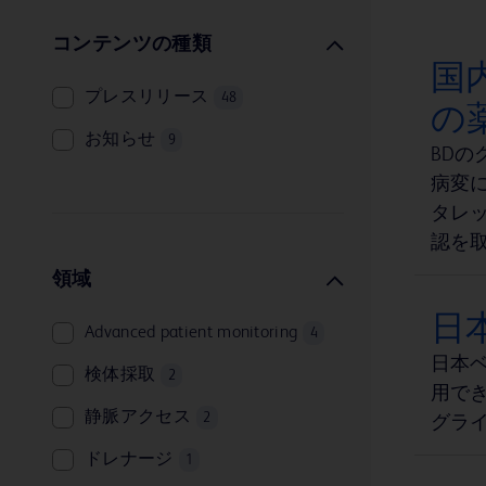
コンテンツの種類
国
プレスリリース
48
の
お知らせ
9
BD
病変に
タレッ
認を
領域
日
Advanced patient monitoring
4
日本
検体採取
2
用でき
静脈アクセス
2
グライ
ドレナージ
1