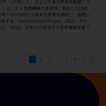
下「cCHID」）、および千葉大学未来粘膜ワク
Va」）は、ヒト免疫機構の多様性に着目した詳細
5年12月4日付けで基本合意書を締結し、細胞レ
ence Connect Program（読み：サイ
した。SCPは、日本BDが提供する産学連携促進プ
‹
1
2
3
4
5
6
7
›