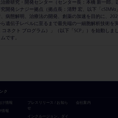
治療研究・開発センター（センター長：本橋 新一郎、以
究開発シナジー拠点（拠点長：清野 宏、以下「cSIM
、病態解明、治療法の開発、創薬の加速を目的に、202
ら遺伝子レベルに至るまで最先端の一細胞解析技術を実装する「Sci
 コネクト ブログラム）」（以下「SCP」）を始動しま
ラムです。
ンク
向け情報
プレスリリース / お知ら
会社案内
せ
け情報
インクルージョン、ダイ