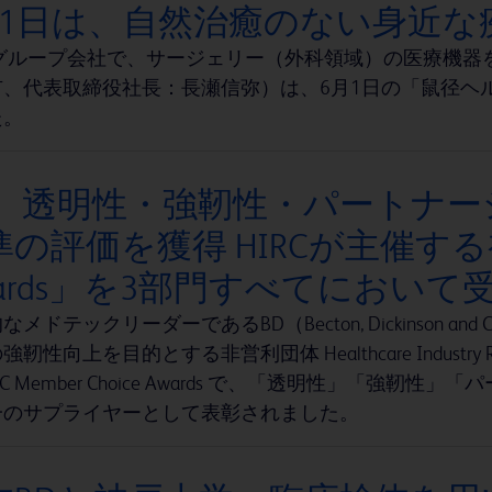
月1日は、自然治癒のない身近
のグループ会社で、サージェリー（外科領域）の医療機器
市、代表取締役社長：長瀬信弥）は、6月1日の「鼠径ヘ
た。
D、透明性・強靭性・パートナ
の評価を獲得 HIRCが主催する初の「
wards」を3部門すべてにおいて
メドテックリーダーであるBD（Becton, Dickinson and
靭性向上を目的とする非営利団体 Healthcare Industry Resi
IRC Member Choice Awards で、「透明性」「
一のサプライヤーとして表彰されました。