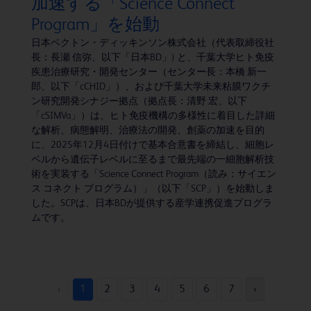
加速する「Science Connect
Program」を始動
日本ベクトン・ディッキンソン株式会社（代表取締役社
長：長瀬 信弥、以下「日本BD」) と、千葉大学ヒト免疫
疾患治療研究・開発センター（センター長：本橋 新一
郎、以下「cCHID」）、および千葉大学未来粘膜ワクチ
ン研究開発シナジー拠点（拠点長：清野 宏、以下
「cSIMVa」）は、ヒト免疫機構の多様性に着目した詳細
な解析、病態解明、治療法の開発、創薬の加速を目的
に、2025年12月4日付けで基本合意書を締結し、細胞レ
ベルから遺伝子レベルに至るまで最先端の一細胞解析技
術を実装する「Science Connect Program（読み：サイエン
ス コネクト ブログラム）」（以下「SCP」）を始動しま
した。SCPは、日本BDが提供する産学連携促進プログラ
ムです。
‹
1
2
3
4
5
6
7
›