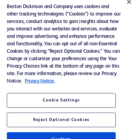
投資家向け情報（英語）
Becton Dickinson and Company uses cookies and
other tracking technologies (“Cookies”) to improve our
会社案内
services, conduct analytics to gain insights about how
you interact with our websites and services, evaluate
and improve advertising, and enhance performance
お問い合わせ
and functionality. You can opt out of all non-Essential
Cookie Preferences
Cookies by clicking “Reject Optional Cookies.” You can
change or customize your preferences using the Your
プライバシーポリシー
Privacy Choices link at the bottom of any page on this
ご利用規約
site. For more information, please review our Privacy
Notice.
Privacy Notice.
Cookie Settings
© 2026 BD. All rights reserved. BD and the BD Logo are trademarks of
Becton, Dickinson and Company. All other trademarks are the property of
Reject Optional Cookies
their respective owners.