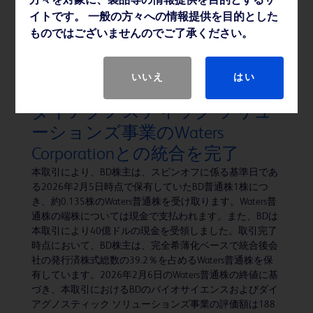
方々を対象に、製品等の情報提供を目的とするサ
の「ピュアウィック™ 体外式カテーテル」シリーズよ
イトです。 一般の方々への情報提供を目的とした
り、新たに「ピュアウィック™ フレックス 女性用体外式
ものではございませんのでご了承ください。
カテーテル」および「ピュアウィック™ 男性用体外式カ
テーテル」を発売いたします。
いいえ
はい
BD、バイオサイエンスおよび
ダイアグノスティック ソリュ
ーションズ事業のWaters
Corporationとの統合を完了
本取引により、BD株主は、スピンオフに係る基準日であ
る2026年2月5日時点で保有していたBD普通株1株につ
き、約0.135株のWaters普通株を受け取ります。Waters普
通株の端株については現金で支払われます。また、BDは
本取引により40億ドルの現金を受領しました。取引完了
時点において、BD株主は、完全希薄化ベースで統合後会
社の発行済株式総数の39.2％を占めるWaters普通株を保
有しています。2026年2月6日のWaters普通株の終値に基
づき、本取引におけるBDのバイオサイエンスおよびダイ
アグノスティック ソリューションズ事業の評価額は188