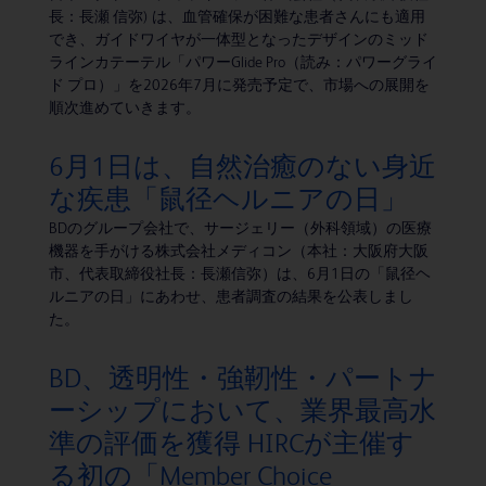
長：長瀬 信弥) は、血管確保が困難な患者さんにも適用
でき、ガイドワイヤが一体型となったデザインのミッド
ラインカテーテル「パワーGlide Pro（読み：パワーグライ
ド プロ）」を2026年7月に発売予定で、市場への展開を
順次進めていきます。
6月1日は、自然治癒のない身近
な疾患「鼠径ヘルニアの日」
BDのグループ会社で、サージェリー（外科領域）の医療
機器を手がける株式会社メディコン（本社：大阪府大阪
市、代表取締役社長：長瀬信弥）は、6月1日の「鼠径ヘ
ルニアの日」にあわせ、患者調査の結果を公表しまし
た。
BD、透明性・強靭性・パートナ
ーシップにおいて、業界最高水
準の評価を獲得 HIRCが主催す
る初の「Member Choice