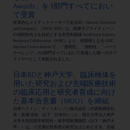
Awards」を3部門すべてにおい
て受賞
世界的なメドテックリーダーであるBD（Becton, Dickinson
and Company）（NYSE: BDX）は、医療サプライチェーン
の強靭性向上を目的とする非営利団体 Healthcare Industry
Resilience Collaborative（HIRC）より、初開催となる HIRC
Member Choice Awards で、「透明性」「強靭性」「パート
ナーシップ」の3部門すべてにおいて受賞した唯一のサプ
ライヤーとして表彰されました。
日本BDと神戸大学、臨床検体を
用いた研究および先端医療技術
の臨床応用と研究者育成に向け
た基本合意書（MOU）を締結
日本ベクトン・ディッキンソン株式会社（代表取締役社
長：長瀬 信弥、以下「日本BD」) と、国立大学法人神戸
大学大学院医学研究科・医学部附属病院（以下「神戸大
学」）は、小児遺伝性疾患の研究をはじめとする、先端