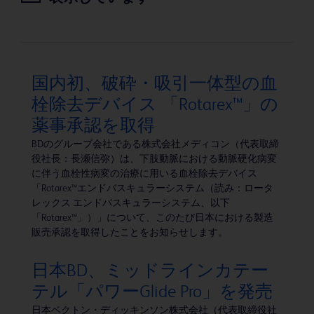
国内初、破砕・吸引一体型の血
栓除去デバイス 「Rotarex™」の
薬事承認を取得
BDのグループ会社である株式会社メディコン（代表取締
役社長：長瀬信弥）は、下肢動脈における動脈硬化病変
に伴う血栓性病変の治療に用いる血栓除去デバイス
「Rotarex™エンドバスキュラーシステム（読み：ロータ
レックス エンドバスキュラーシステム、以下
「Rotarex™」）」について、このたび日本における製造
販売承認を取得したことをお知らせします。
日本BD、ミッドラインカテー
テル「パワーGlide Pro」を発売
日本ベクトン・ディッキンソン株式会社（代表取締役社