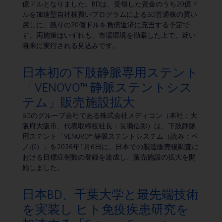
億ドルとなりました。BDは、受領した資金のうち20億ド
ルを加速型自社株買いプログラムによるBD普通株の買い
戻しに、残りの20億ドルを負債返済に充当する予定で
す。両施策はいずれも、市場環境を勘案した上で、近い
将来に実行される見込みです。
日本初の下肢静脈専用ステント
「VENOVO™ 静脈ステントシス
テム」販売施設拡大
BDのグループ会社である株式会社メディコン（本社：大
阪府大阪市、代表取締役社長：長瀬信弥）は、下肢静脈
用ステント「VENOVO™ 静脈ステントシステム（読み：ベ
ノボ）」を2026年1月6日に、日本での製造販売後調査に
おける目標症例数の登録を達成し、販売施設の拡大を開
始しました。
日本BD、千葉大学と最先端技術
を実装し ヒト免疫疾患研究を