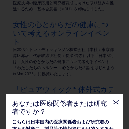
医療技術の臨床応用と研究者育成に向けた取り組みを推
進するため、基本合意書（MOU）を締結しました。
女性の心とからだの健康につ
いて考えるオンラインイベン
ト
日本ベクトン・ディッキンソン株式会社（本社：東京都
港区赤坂、代表取締役社長：長瀬 信弥）以下「日本BD」
は、女性の心とからだの健康について考えるイベント
『わたしたちのヘルシー ～心とからだの話をはじめよう
in Mar. 2026』に協賛いたします。
「ピュアウィック™ 体外式カテ
ーテル」女性用、男性用製品を
あなたは医療関係者または研究
新発売
者ですか？
BDのグループ会社である株式会社メディコン（本社：大
阪府大阪市、代表取締役社長：長瀬信弥）は、2026年2
こちらは日本国内の医療関係者および研究者の
月16日、体内に留置しない非侵襲的な排尿ケアシステム