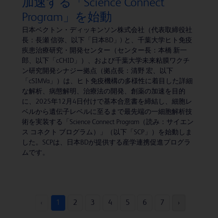
加速する「Science Connect
Program」を始動
日本ベクトン・ディッキンソン株式会社（代表取締役社
長：長瀬 信弥、以下「日本BD」) と、千葉大学ヒト免疫
疾患治療研究・開発センター（センター長：本橋 新一
郎、以下「cCHID」）、および千葉大学未来粘膜ワクチ
ン研究開発シナジー拠点（拠点長：清野 宏、以下
「cSIMVa」）は、ヒト免疫機構の多様性に着目した詳細
な解析、病態解明、治療法の開発、創薬の加速を目的
に、2025年12月4日付けで基本合意書を締結し、細胞レ
ベルから遺伝子レベルに至るまで最先端の一細胞解析技
術を実装する「Science Connect Program（読み：サイエン
ス コネクト ブログラム）」（以下「SCP」）を始動しま
した。SCPは、日本BDが提供する産学連携促進プログラ
ムです。
‹
1
2
3
4
5
6
7
›