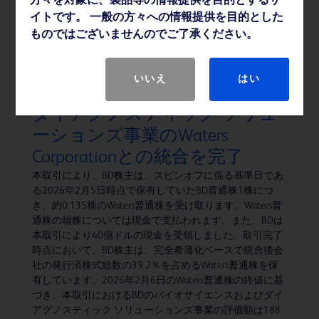
方々を対象に、製品等の情報提供を目的とするサ
の「ピュアウィック™ 体外式カテーテル」シリーズよ
イトです。 一般の方々への情報提供を目的とした
り、新たに「ピュアウィック™ フレックス 女性用体外式
ものではございませんのでご了承ください。
カテーテル」および「ピュアウィック™ 男性用体外式カ
テーテル」を発売いたします。
いいえ
はい
BD、バイオサイエンスおよび
ダイアグノスティック ソリュ
ーションズ事業のWaters
Corporationとの統合を完了
本取引により、BD株主は、スピンオフに係る基準日であ
る2026年2月5日時点で保有していたBD普通株1株につ
き、約0.135株のWaters普通株を受け取ります。Waters普
通株の端株については現金で支払われます。また、BDは
本取引により40億ドルの現金を受領しました。取引完了
時点において、BD株主は、完全希薄化ベースで統合後会
社の発行済株式総数の39.2％を占めるWaters普通株を保
有しています。2026年2月6日のWaters普通株の終値に基
づき、本取引におけるBDのバイオサイエンスおよびダイ
アグノスティック ソリューションズ事業の評価額は188