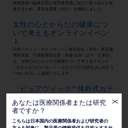
医療技術の臨床応用と研究者育成に向けた取り組みを推
進するため、基本合意書（MOU）を締結しました。
女性の心とからだの健康につ
いて考えるオンラインイベン
ト
日本ベクトン・ディッキンソン株式会社（本社：東京都
港区赤坂、代表取締役社長：長瀬 信弥）以下「日本BD」
は、女性の心とからだの健康について考えるイベント
『わたしたちのヘルシー ～心とからだの話をはじめよう
in Mar. 2026』に協賛いたします。
「ピュアウィック™ 体外式カテ
ーテル」女性用、男性用製品を
あなたは医療関係者または研究
新発売
者ですか？
BDのグループ会社である株式会社メディコン（本社：大
阪府大阪市、代表取締役社長：長瀬信弥）は、2026年2
こちらは日本国内の医療関係者および研究者の
月16日、体内に留置しない非侵襲的な排尿ケアシステム