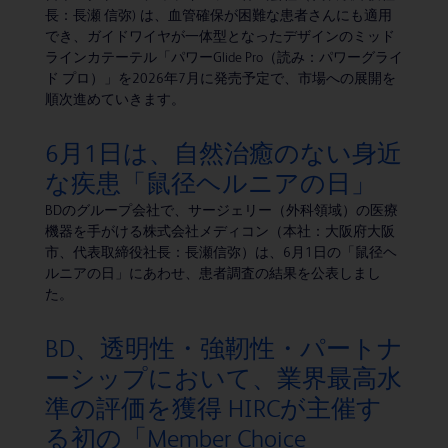
長：長瀬 信弥) は、血管確保が困難な患者さんにも適用
でき、ガイドワイヤが一体型となったデザインのミッド
ラインカテーテル「パワーGlide Pro（読み：パワーグライ
ド プロ）」を2026年7月に発売予定で、市場への展開を
順次進めていきます。
6月1日は、自然治癒のない身近
な疾患「鼠径ヘルニアの日」
BDのグループ会社で、サージェリー（外科領域）の医療
機器を手がける株式会社メディコン（本社：大阪府大阪
市、代表取締役社長：長瀬信弥）は、6月1日の「鼠径ヘ
ルニアの日」にあわせ、患者調査の結果を公表しまし
た。
BD、透明性・強靭性・パートナ
ーシップにおいて、業界最高水
準の評価を獲得 HIRCが主催す
る初の「Member Choice