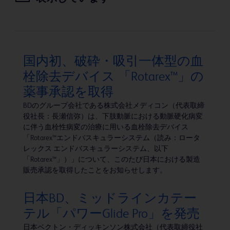
国内初、破砕・吸引一体型の血
栓除去デバイス 「Rotarex™」の
薬事承認を取得
BDのグループ会社である株式会社メディコン（代表取締
役社長：長瀬信弥）は、下肢動脈における動脈硬化病変
に伴う血栓性病変の治療に用いる血栓除去デバイス
「Rotarex™エンドバスキュラーシステム（読み：ロータ
レックス エンドバスキュラーシステム、以下
「Rotarex™」）」について、このたび日本における製造
販売承認を取得したことをお知らせします。
日本BD、ミッドラインカテー
テル「パワーGlide Pro」を発売
日本ベクトン・ディッキンソン株式会社（代表取締役社