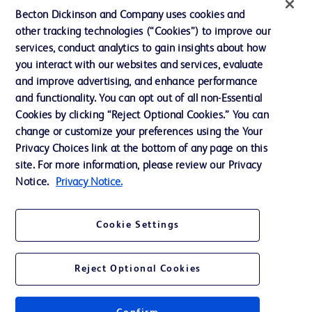
投資家向け情報（英語）
Becton Dickinson and Company uses cookies and
other tracking technologies (“Cookies”) to improve our
会社案内
services, conduct analytics to gain insights about how
you interact with our websites and services, evaluate
and improve advertising, and enhance performance
お問い合わせ
and functionality. You can opt out of all non-Essential
Cookie Preferences
Cookies by clicking “Reject Optional Cookies.” You can
change or customize your preferences using the Your
プライバシーポリシー
Privacy Choices link at the bottom of any page on this
ご利用規約
site. For more information, please review our Privacy
Notice.
Privacy Notice.
Cookie Settings
© 2026 BD. All rights reserved. BD and the BD Logo are trademarks of
Becton, Dickinson and Company. All other trademarks are the property of
Reject Optional Cookies
their respective owners.