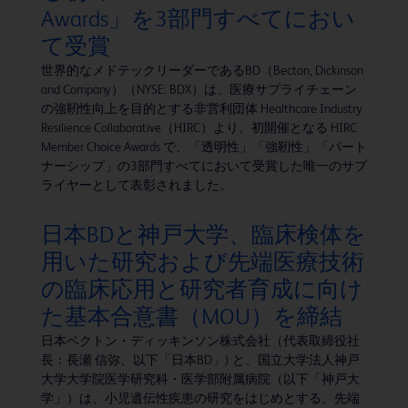
Awards」を3部門すべてにおい
て受賞
世界的なメドテックリーダーであるBD（Becton, Dickinson
and Company）（NYSE: BDX）は、医療サプライチェーン
の強靭性向上を目的とする非営利団体 Healthcare Industry
Resilience Collaborative（HIRC）より、初開催となる HIRC
Member Choice Awards で、「透明性」「強靭性」「パート
ナーシップ」の3部門すべてにおいて受賞した唯一のサプ
ライヤーとして表彰されました。
日本BDと神戸大学、臨床検体を
用いた研究および先端医療技術
の臨床応用と研究者育成に向け
た基本合意書（MOU）を締結
日本ベクトン・ディッキンソン株式会社（代表取締役社
長：長瀬 信弥、以下「日本BD」) と、国立大学法人神戸
大学大学院医学研究科・医学部附属病院（以下「神戸大
学」）は、小児遺伝性疾患の研究をはじめとする、先端