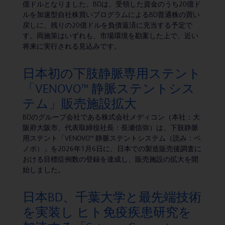
億ドルとなりました。BDは、受領した資金のうち20億ド
ルを加速型自社株買いプログラムによるBD普通株の買い
戻しに、残りの20億ドルを負債返済に充当する予定で
す。両施策はいずれも、市場環境を勘案した上で、近い
将来に実行される見込みです。
日本初の下肢静脈専用ステント
「VENOVO™ 静脈ステントシス
テム」販売施設拡大
BDのグループ会社である株式会社メディコン（本社：大
阪府大阪市、代表取締役社長：長瀬信弥）は、下肢静脈
用ステント「VENOVO™ 静脈ステントシステム（読み：ベ
ノボ）」を2026年1月6日に、日本での製造販売後調査に
おける目標症例数の登録を達成し、販売施設の拡大を開
始しました。
日本BD、千葉大学と最先端技術
を実装し ヒト免疫疾患研究を