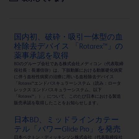
国内初、破砕・吸引一体型の血
栓除去デバイス 「Rotarex™」の
薬事承認を取得
BDのグループ会社である株式会社メディコン（代表取締
役社長：長瀬信弥）は、下肢動脈における動脈硬化病変
に伴う血栓性病変の治療に用いる血栓除去デバイス
「Rotarex™エンドバスキュラーシステム（読み：ロータ
レックス エンドバスキュラーシステム、以下
「Rotarex™」）」について、このたび日本における製造
販売承認を取得したことをお知らせします。
日本BD、ミッドラインカテー
テル「パワーGlide Pro」を発売
日本ベクトン・ディッキンソン株式会社（代表取締役社