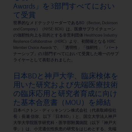
Awards」を3部門すべてにおい
て受賞
世界的なメドテックリーダーであるBD（Becton, Dickinson
and Company）（NYSE: BDX）は、医療サプライチェーン
の強靭性向上を目的とする非営利団体 Healthcare Industry
Resilience Collaborative（HIRC）より、初開催となる HIRC
Member Choice Awards で、「透明性」「強靭性」「パート
ナーシップ」の3部門すべてにおいて受賞した唯一のサプ
ライヤーとして表彰されました。
日本BDと神戸大学、臨床検体を
用いた研究および先端医療技術
の臨床応用と研究者育成に向け
た基本合意書（MOU）を締結
日本ベクトン・ディッキンソン株式会社（代表取締役社
長：長瀬 信弥、以下「日本BD」) と、国立大学法人神戸
大学大学院医学研究科・医学部附属病院（以下「神戸大
学」）は、小児遺伝性疾患の研究をはじめとする、先端