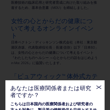
医療技術の臨床応用と研究者育成に向けた取り組みを推
進するため、基本合意書（MOU）を締結しました。
女性の心とからだの健康につ
いて考えるオンラインイベン
ト
日本ベクトン・ディッキンソン株式会社（本社：東京都
港区赤坂、代表取締役社長：長瀬 信弥）以下「日本BD」
は、女性の心とからだの健康について考えるイベント
『わたしたちのヘルシー ～心とからだの話をはじめよう
in Mar. 2026』に協賛いたします。
「ピュアウィック™ 体外式カテ
ーテル」女性用、男性用製品を
あなたは医療関係者または研究
新発売
者ですか？
BDのグループ会社である株式会社メディコン（本社：大
阪府大阪市、代表取締役社長：長瀬信弥）は、2026年2
こちらは日本国内の医療関係者および研究者の
月16日、体内に留置しない非侵襲的な排尿ケアシステム