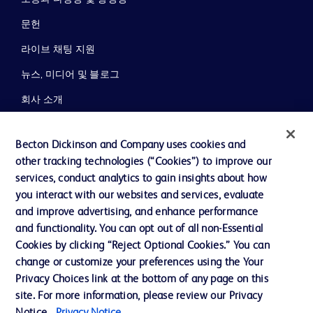
문헌
라이브 채팅 지원
뉴스, 미디어 및 블로그
회사 소개
윤리 및 준법
Becton Dickinson and Company uses cookies and
지원
other tracking technologies (“Cookies”) to improve our
services, conduct analytics to gain insights about how
you interact with our websites and services, evaluate
당사로 문의하기
and improve advertising, and enhance performance
and functionality. You can opt out of all non-Essential
쿠키 기본 설정
Cookies by clicking “Reject Optional Cookies.” You can
개인정보
change or customize your preferences using the Your
Privacy Choices link at the bottom of any page on this
이용 약관
site. For more information, please review our Privacy
개인정보처리방침