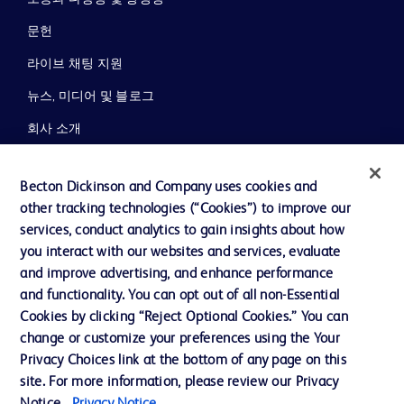
문헌
라이브 채팅 지원
뉴스, 미디어 및 블로그
회사 소개
윤리 및 준법
Becton Dickinson and Company uses cookies and
지원
other tracking technologies (“Cookies”) to improve our
services, conduct analytics to gain insights about how
you interact with our websites and services, evaluate
당사로 문의하기
and improve advertising, and enhance performance
and functionality. You can opt out of all non-Essential
쿠키 기본 설정
Cookies by clicking “Reject Optional Cookies.” You can
개인정보
change or customize your preferences using the Your
Privacy Choices link at the bottom of any page on this
이용 약관
site. For more information, please review our Privacy
개인정보처리방침