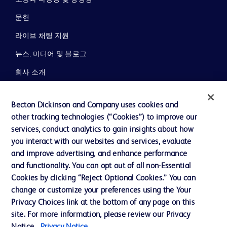
문헌
라이브 채팅 지원
뉴스, 미디어 및 블로그
회사 소개
윤리 및 준법
Becton Dickinson and Company uses cookies and
지원
other tracking technologies (“Cookies”) to improve our
services, conduct analytics to gain insights about how
you interact with our websites and services, evaluate
당사로 문의하기
and improve advertising, and enhance performance
and functionality. You can opt out of all non-Essential
쿠키 기본 설정
Cookies by clicking “Reject Optional Cookies.” You can
개인정보
change or customize your preferences using the Your
Privacy Choices link at the bottom of any page on this
이용 약관
site. For more information, please review our Privacy
개인정보처리방침