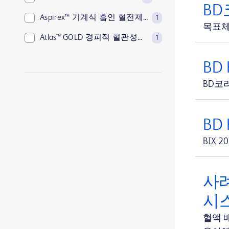
BD
Aspirex™ 기계식 흡인 혈전제거 시스템
1
목표체
Atlas™ GOLD 경피적 혈관성형술(PTA) 확장 카테터
1
Avitene™ Sheets
1
BD
Avitene™ Ultrafoam™ Collagen Sponge
1
BD코
BD Aptra™ 디지털 내시경 시스템
1
BD Aptra™ 일회용 디지털 연성 방광경
1
BD
BD BACTEC™ FX 혈액배양 시스템
1
BIX
BD BACTEC™ Lytic 혐기성 배지
1
BD BACTEC™ MGIT™ 감수성 검사 시약
1
사례
BD BACTEC™ MGIT™ 자동화된 항산균 탐지 시스템
시
1
BD BACTEC™ MGIT™ 항산균 성장인자 튜브
혈액 
1