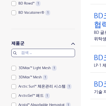
BD Rowa™
1
BD Vacutainer®
1
BD
SmartSite™
1
협력
BD 
위탁생
제품군
BD코
LP-1
3DMax™ Light Mesh
1
3DMax™ Mesh
1
BD
Arctic Sun™ 체온관리 시스템
1
기술 
ArcticGel™ 패드
1
Arista™ Absorbable Hemostat
1