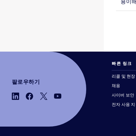
용이
BD BACTEC™ Plus 혐기성 배지
1
BD BACTEC™ Plus 호기성 배지
1
BD BACTEC™ 혐기성 혈소판 테스트 배지
1
BD BACTEC™ 호기성 혈소판 테스트 배지
1
BD BBL™ DrySlide™ 제품
1
빠른 링크
BD BBL™ Sensi-Disc™ 디스펜서
1
BD BBL™ Sensi-Disc™ 항균제 감수성 검사 디스크
1
리콜 및 현장
팔로우하기
채용
BD BBL™ 세피나아제 종이 디스크
1
사이버 보안
BD BBL™ 아이솔레이터 팩 플레이트 배지
1
전자 사용 
BD BBL™ 염색시약 및 인디케이터
1
BD BBL™ 진단용 시약 및 염색시약 점적기
1
BD BBL™ 튜브형 완제 배지
1