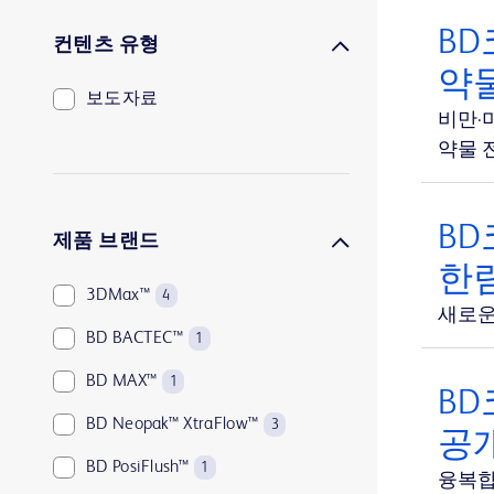
BD
컨텐츠 유형
약
보도자료
비만·
약물 전
BD
제품 브랜드
한림
3DMax™
4
새로운 
BD BACTEC™
1
BD MAX™
1
BD
BD Neopak™ XtraFlow™
3
공
BD PosiFlush™
1
융복합