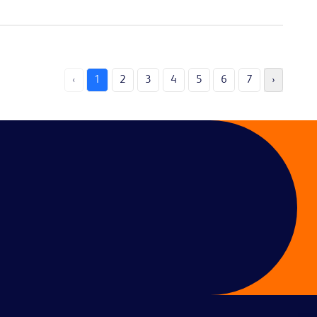
‹
1
2
3
4
5
6
7
›