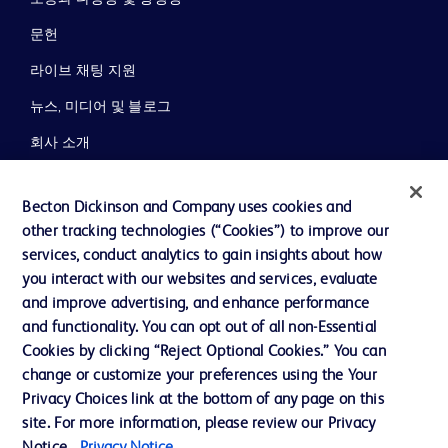
문헌
라이브 채팅 지원
뉴스, 미디어 및 블로그
회사 소개
윤리 및 준법
Becton Dickinson and Company uses cookies and
지원
other tracking technologies (“Cookies”) to improve our
services, conduct analytics to gain insights about how
you interact with our websites and services, evaluate
당사로 문의하기
and improve advertising, and enhance performance
and functionality. You can opt out of all non-Essential
쿠키 기본 설정
Cookies by clicking “Reject Optional Cookies.” You can
개인정보
change or customize your preferences using the Your
Privacy Choices link at the bottom of any page on this
이용 약관
site. For more information, please review our Privacy
개인정보처리방침