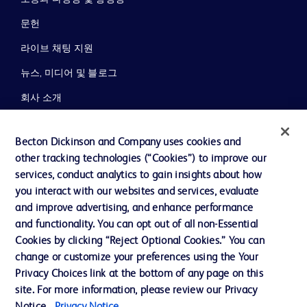
문헌
라이브 채팅 지원
뉴스, 미디어 및 블로그
회사 소개
윤리 및 준법
Becton Dickinson and Company uses cookies and
지원
other tracking technologies (“Cookies”) to improve our
services, conduct analytics to gain insights about how
you interact with our websites and services, evaluate
당사로 문의하기
and improve advertising, and enhance performance
and functionality. You can opt out of all non-Essential
쿠키 기본 설정
Cookies by clicking “Reject Optional Cookies.” You can
개인정보
change or customize your preferences using the Your
Privacy Choices link at the bottom of any page on this
이용 약관
site. For more information, please review our Privacy
개인정보처리방침