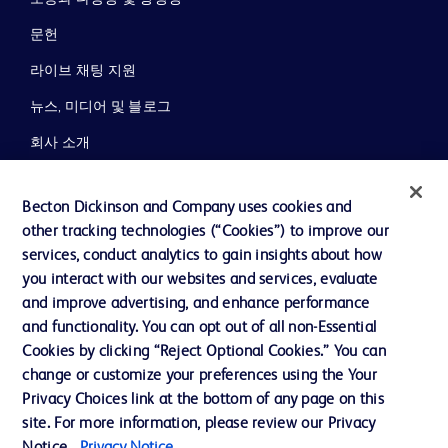
문헌
라이브 채팅 지원
뉴스, 미디어 및 블로그
회사 소개
윤리 및 준법
Becton Dickinson and Company uses cookies and
지원
other tracking technologies (“Cookies”) to improve our
services, conduct analytics to gain insights about how
you interact with our websites and services, evaluate
당사로 문의하기
and improve advertising, and enhance performance
and functionality. You can opt out of all non-Essential
쿠키 기본 설정
Cookies by clicking “Reject Optional Cookies.” You can
개인정보
change or customize your preferences using the Your
Privacy Choices link at the bottom of any page on this
이용 약관
site. For more information, please review our Privacy
개인정보처리방침