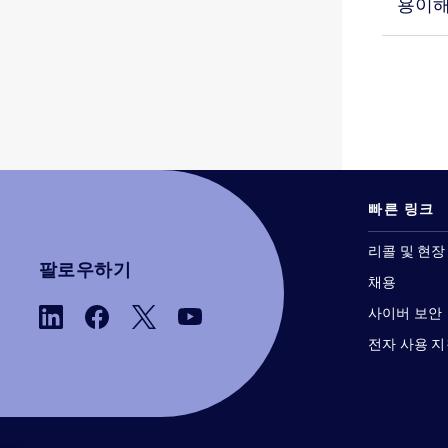
용이
BD BACTEC™ Plus 혐기성 배지
1
BD BACTEC™ Plus 호기성 배지
1
BD BACTEC™ 혐기성 혈소판 테스트 배지
1
BD BACTEC™ 호기성 혈소판 테스트 배지
1
BD BBL™ DrySlide™ 제품
1
빠른 링크
BD BBL™ Sensi-Disc™ 디스펜서
1
BD BBL™ Sensi-Disc™ 항균제 감수성 검사 디스크
1
리콜 및 현장
팔로우하기
채용
BD BBL™ 세피나아제 종이 디스크
1
사이버 보안
BD BBL™ 아이솔레이터 팩 플레이트 배지
1
전자 사용 
BD BBL™ 염색시약 및 인디케이터
1
BD BBL™ 진단용 시약 및 염색시약 점적기
1
BD BBL™ 튜브형 완제 배지
1