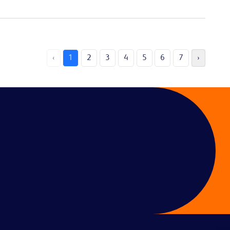
‹
1
2
3
4
5
6
7
›