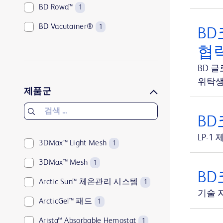
BD Rowa™
1
BD Vacutainer®
1
BD
SmartSite™
1
협력
BD 
위탁생
제품군
BD코
LP-1
3DMax™ Light Mesh
1
3DMax™ Mesh
1
BD
Arctic Sun™ 체온관리 시스템
1
기술 
ArcticGel™ 패드
1
Arista™ Absorbable Hemostat
1