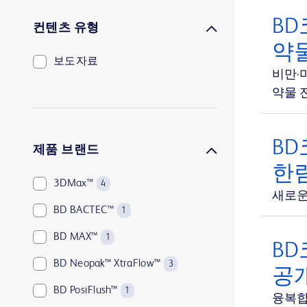
BD
컨텐츠 유형
약
보도자료
비만·
약물 전
BD
제품 브랜드
한림
3DMax™
4
새로운 
BD BACTEC™
1
BD MAX™
1
BD
BD Neopak™ XtraFlow™
3
공
BD PosiFlush™
1
융복합