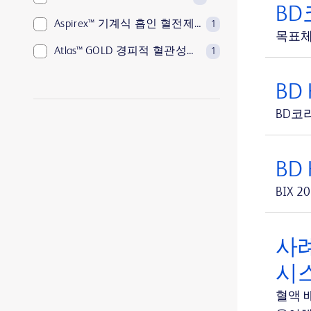
BD
Aspirex™ 기계식 흡인 혈전제거 시스템
1
목표체
Atlas™ GOLD 경피적 혈관성형술(PTA) 확장 카테터
1
Avitene™ Sheets
1
BD
Avitene™ Ultrafoam™ Collagen Sponge
1
BD코
BD Aptra™ 디지털 내시경 시스템
1
BD Aptra™ 일회용 디지털 연성 방광경
1
BD
BD BACTEC™ FX 혈액배양 시스템
1
BIX
BD BACTEC™ Lytic 혐기성 배지
1
BD BACTEC™ MGIT™ 감수성 검사 시약
1
사례
BD BACTEC™ MGIT™ 자동화된 항산균 탐지 시스템
시
1
BD BACTEC™ MGIT™ 항산균 성장인자 튜브
혈액 
1