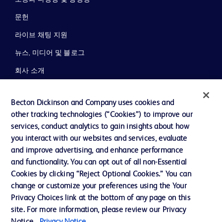
문헌
라이브 채팅 지원
뉴스, 미디어 및 블로그
회사 소개
윤리 및 준법
Becton Dickinson and Company uses cookies and
지원
other tracking technologies (“Cookies”) to improve our
services, conduct analytics to gain insights about how
you interact with our websites and services, evaluate
당사로 문의하기
and improve advertising, and enhance performance
and functionality. You can opt out of all non-Essential
쿠키 기본 설정
Cookies by clicking “Reject Optional Cookies.” You can
개인정보
change or customize your preferences using the Your
Privacy Choices link at the bottom of any page on this
이용 약관
site. For more information, please review our Privacy
개인정보처리방침