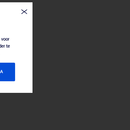
 voor
der te
JA