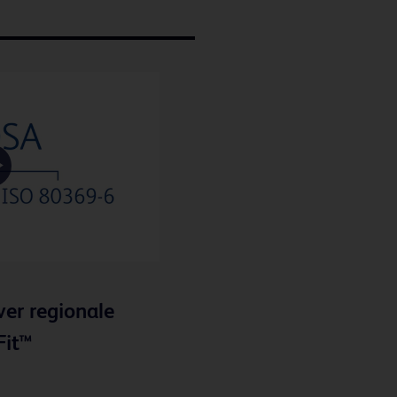
Play
Video
ver regionale
Fit™