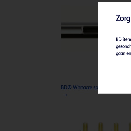
Zorg
BD Bene
gezondh
gaan en 
BD® Whitacre spinale NRFit™-na