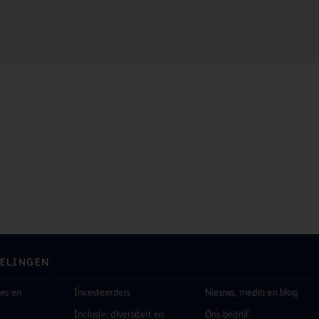
ELINGEN
es en
Investeerders
Nieuws, media en blog
Inclusie, diversiteit en
Ons bedrijf