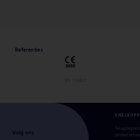
Referenties
BD-104827
SNELKOPP
Terugroepacti
Volg ons
productacties