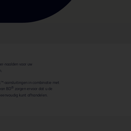
lter-naalden voor uw
n.
t™-aansluitingen in combinatie met
®
 van BD
zorgen ervoor dat u de
 eenvoudig kunt afhandelen.