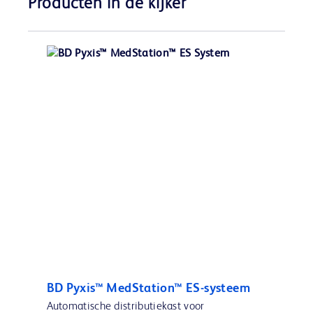
Producten in de kijker
BD Pyxis™ MedStation™ ES-systeem
Automatische distributiekast voor