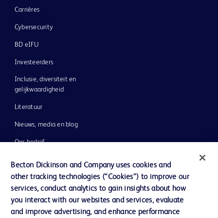
Carrières
Cybersecurity
BD eIFU
Investeerders
Inclusie, diversiteit en
gelijkwaardigheid
Literatuur
Nieuws, media en blog
Ons bedrijf
Ethics & Compliance
Becton Dickinson and Company uses cookies and
other tracking technologies (“Cookies”) to improve our
Ondersteuning
services, conduct analytics to gain insights about how
you interact with our websites and services, evaluate
and improve advertising, and enhance performance
Contact met ons opnemen