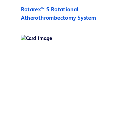
Rotarex™ S Rotational
Atherothrombectomy System