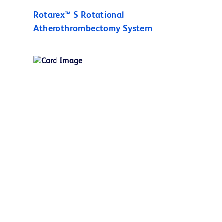
Rotarex™ S Rotational
Atherothrombectomy System