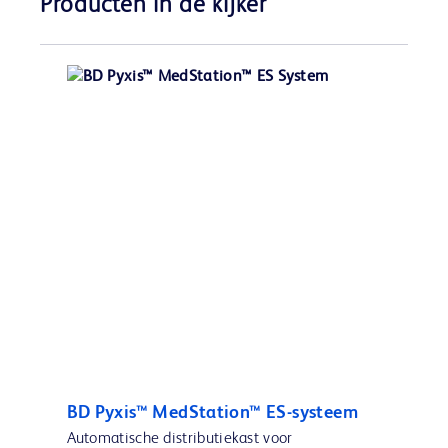
Producten in de kijker
BD Pyxis™ MedStation™ ES-systeem
Automatische distributiekast voor