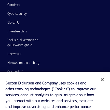
Carrières
Cybersecurity
BD eIFU
Investeerders
Inclusie, diversiteit en
gelijkwaardigheid
Literatuur
Nieuws, media en blog
Ons bedrijf
Ethics & Compliance
Becton Dickinson and Company uses cookies and
other tracking technologies (“Cookies”) to improve our
Ondersteuning
services, conduct analytics to gain insights about how
you interact with our websites and services, evaluate
and improve advertising, and enhance performance
Contact met ons opnemen