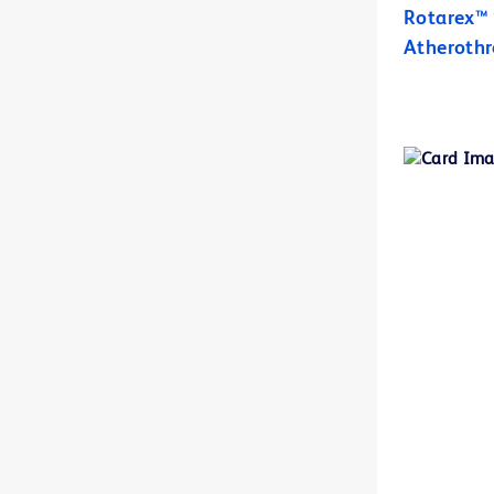
Rotarex™ 
BD BBL™ Sensi-Disc™ antimicrobiële gevoeligheidstestdiscs voor gebruik in veterinaire laboratoria.
1
Atheroth
BD BBL™ Sensi-Disc™-dispensers
1
BD BBL™ diagnostische reagens- en kleuringsdruppelaars
1
BD BBL™ prepared plated media
2
BD BBL™ prepared tubed media
1
BD BBL™-kleuringen en -indicators
1
BD BBL™-kwaliteitscontroleglaasjes
1
BD BodyGuard™ Duo-infuuspomp
2
BD BodyGuard™ Epidural-infuuspomp
1
BD BodyGuard™ Pain Manager-infuuspomp
1
BD BodyGuard™ T-spuitpomp
1