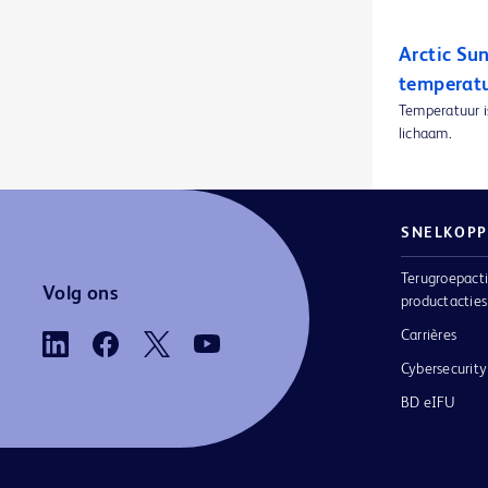
BD BodyGuard™-lockboxes
1
Arctic Su
BD BodyGuard™-microsets
1
temperat
BD Cathena™ intraveneuze veiligheidskatheter met BD Multiguard™-technologie
1
Temperatuur i
lichaam.
BD CultureSwab™ EZ afname- en transporsystemen
1
BD CultureSwab™ afname- en transportsystemen
1
BD Discardit™ II Syringe
1
SNELKOPP
BD Discardit™ II-injectiespuit
1
Terugroepacti
Volg ons
productacties
BD ESwab afname- en transportsysteem
1
Carrières
BD Eclipse™-naald
1
Cybersecurity
BD EleVation™-borstbiopsiesysteem
1
BD eIFU
BD Emerald™ PRO-spuiten
1
BD Emerald™ luer-lokspuit
1