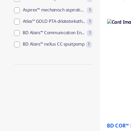
Aspirex™ mechanisch aspiratietrombectomiesysteem
1
Atlas™ GOLD PTA-dilatatiekatheters
1
BD Alaris™ Communication Engine
1
BD Alaris™ neXus CC-spuitpomp
1
BD Alaris™ neXus GP volumetrische pomp
1
BD Alaris™ neXus PK-spuitpomp
1
BD BACTEC™ Aerobic Platelet testing medium
1
BD BACTEC™ Anaerobic Platelet testing medium
1
BD BACTEC™ FX-bloedkweeksysteem
1
BD BACTEC™ Lytic Anaerobic medium
1
BD BACTEC™ MGIT™ geautomatiseerd mycobacterieel detectiesysteem
1
BD COR™ 