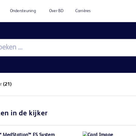
Ondersteuning
Over BD
Carrières
ur
(21)
en in de kijker