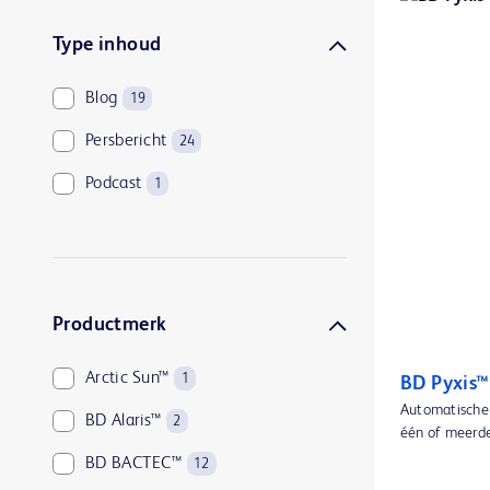
Type inhoud
Blog
19
Persbericht
24
Podcast
1
Productmerk
Arctic Sun™
1
BD Pyxis™
Automatische 
BD Alaris™
2
één of meerder
BD BACTEC™
12