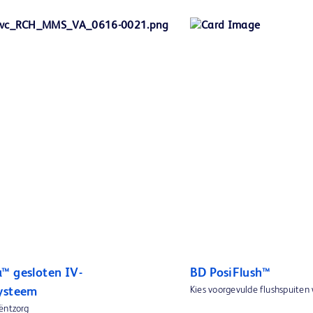
™ gesloten IV-
BD PosiFlush™
Kies voorgevulde flushspuiten
ysteem
ëntzorg