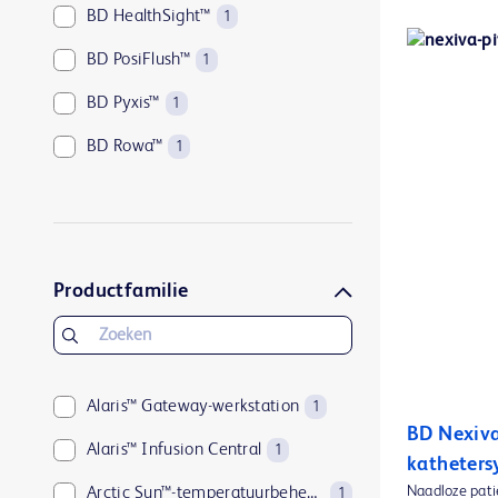
BD HealthSight™
1
BD PosiFlush™
1
BD Pyxis™
1
BD Rowa™
1
BD-COR™
1
Productfamilie
Alaris™ Gateway-werkstation
1
BD Nexiva
Alaris™ Infusion Central
1
katheters
Naadloze pati
Arctic Sun™-temperatuurbeheersysteem
1