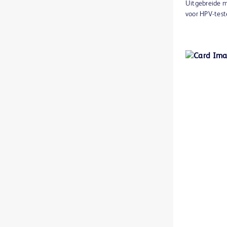
Uitgebreide m
BD BACTEC™ MGIT™-gevoeligheidstestreagentia
1
voor HPV-test
BD BACTEC™ MGIT™-indicatiebuisjes voor mycobacteriële groei
1
BD BACTEC™ Plus Aerobic medium
1
BD BACTEC™ Plus Anaerobic medium
1
BD BACTEC™ Standard Aerobic medium
1
BD BACTEC™ Standard Anaerobic medium
1
BD BBL™ Cefinase papieren discs
1
BD BBL™ DrySlide™-producten
1
BD BBL™ GasPak™ anaerobe en C02-indicators
1
BD BBL™ GasPak™-potten
1
BD BBL™ MycoPrep-systeem
1
BD BBL™ Sensi-Disc™ antimicrobiële gevoeligheidstestdiscs
1