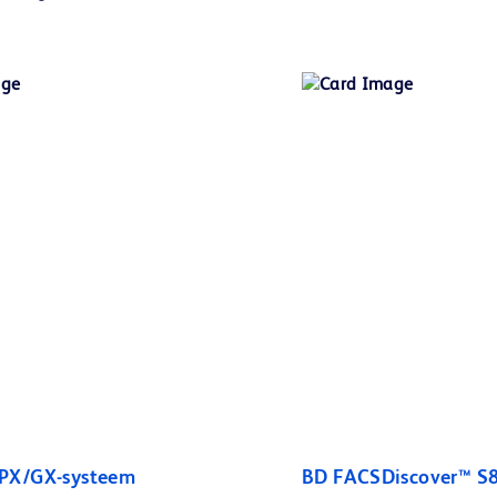
PX/GX-systeem
BD FACSDiscover™ S8 