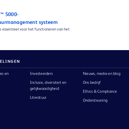
n™ 5000-
uurmanagement systeem
s essentieel voor het functioneren van het
ELINGEN
es en
Investeerders
Nieuws, media en blog
Inclusie, diversiteit en
Ons bedrijf
gelijkwaardigheid
Ethics & Compliance
Literatuur
Ondersteuning