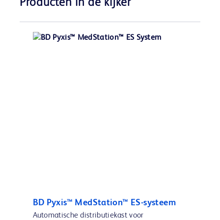
Producten in de kijker
BD Pyxis™ MedStation™ ES-systeem
Automatische distributiekast voor