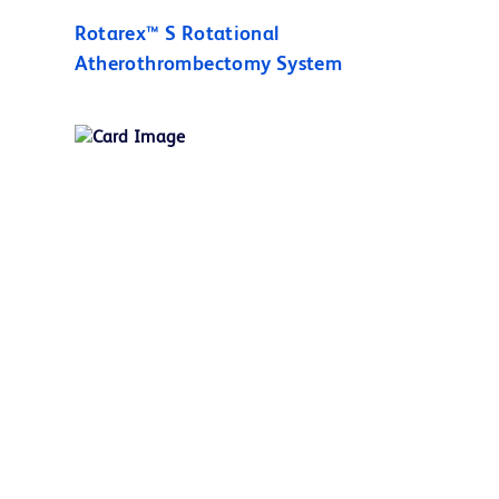
Rotarex™ S Rotational
Atherothrombectomy System