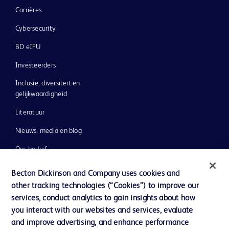
Carrières
Cybersecurity
BD eIFU
Investeerders
Inclusie, diversiteit en
gelijkwaardigheid
Literatuur
Nieuws, media en blog
Ons bedrijf
Ethics & Compliance
Becton Dickinson and Company uses cookies and
other tracking technologies (“Cookies”) to improve our
Ondersteuning
services, conduct analytics to gain insights about how
you interact with our websites and services, evaluate
and improve advertising, and enhance performance
Contact met ons opnemen