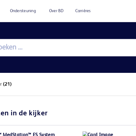
Ondersteuning
Over BD
Carrières
ur
(21)
en in de kijker