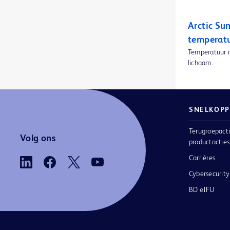
BD BodyGuard™-lockboxes
1
Arctic Su
BD BodyGuard™-microsets
1
temperat
BD Cathena™ intraveneuze veiligheidskatheter met BD Multiguard™-technologie
1
Temperatuur i
lichaam.
BD CultureSwab™ EZ afname- en transporsystemen
1
BD CultureSwab™ afname- en transportsystemen
1
BD Discardit™ II Syringe
1
SNELKOPP
BD Discardit™ II-injectiespuit
1
Terugroepacti
Volg ons
productacties
BD ESwab afname- en transportsysteem
1
Carrières
BD Eclipse™-naald
1
Cybersecurity
BD EleVation™-borstbiopsiesysteem
1
BD eIFU
BD Emerald™ PRO-spuiten
1
BD Emerald™ luer-lokspuit
1