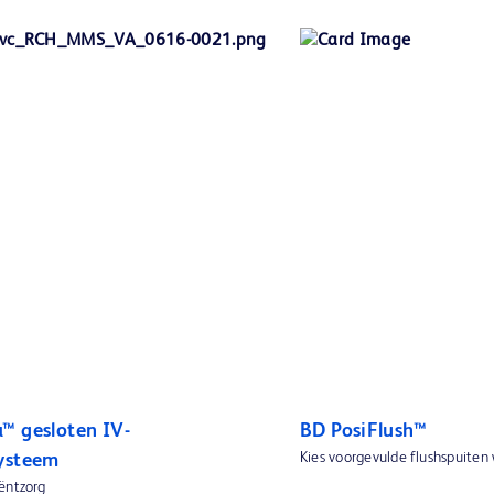
™ gesloten IV-
BD PosiFlush™
Kies voorgevulde flushspuiten
ysteem
ëntzorg