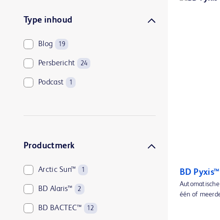
Type inhoud
Blog
19
Persbericht
24
Podcast
1
Productmerk
Arctic Sun™
1
BD Pyxis™
Automatische 
BD Alaris™
2
één of meerder
BD BACTEC™
12