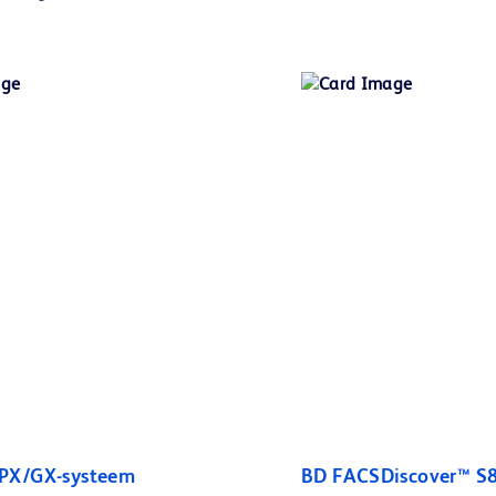
PX/GX-systeem
BD FACSDiscover™ S8 