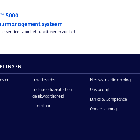
n™ 5000-
uurmanagement systeem
s essentieel voor het functioneren van het
ELINGEN
es en
Investeerders
Nieuws, media en blog
Inclusie, diversiteit en
Ons bedrijf
gelijkwaardigheid
Ethics & Compliance
Literatuur
Ondersteuning