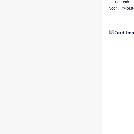
Uitgebreide m
BD BACTEC™ MGIT™-gevoeligheidstestreagentia
1
voor HPV-test
BD BACTEC™ MGIT™-indicatiebuisjes voor mycobacteriële groei
1
BD BACTEC™ Plus Aerobic medium
1
BD BACTEC™ Plus Anaerobic medium
1
BD BACTEC™ Standard Aerobic medium
1
BD BACTEC™ Standard Anaerobic medium
1
BD BBL™ Cefinase papieren discs
1
BD BBL™ DrySlide™-producten
1
BD BBL™ GasPak™ anaerobe en C02-indicators
1
BD BBL™ GasPak™-potten
1
BD BBL™ MycoPrep-systeem
1
BD BBL™ Sensi-Disc™ antimicrobiële gevoeligheidstestdiscs
1