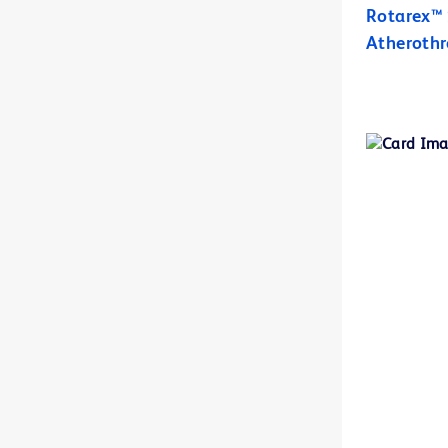
Rotarex™ 
BD BBL™ Sensi-Disc™ antimicrobiële gevoeligheidstestdiscs voor gebruik in veterinaire laboratoria.
1
Atheroth
BD BBL™ Sensi-Disc™-dispensers
1
BD BBL™ diagnostische reagens- en kleuringsdruppelaars
1
BD BBL™ prepared plated media
2
BD BBL™ prepared tubed media
1
BD BBL™-kleuringen en -indicators
1
BD BBL™-kwaliteitscontroleglaasjes
1
BD BodyGuard™ Duo-infuuspomp
2
BD BodyGuard™ Epidural-infuuspomp
1
BD BodyGuard™ Pain Manager-infuuspomp
1
BD BodyGuard™ T-spuitpomp
1