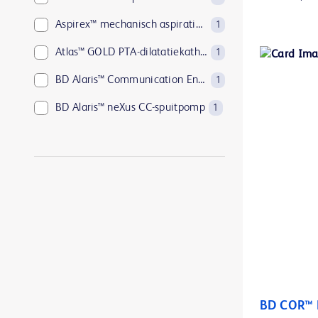
Aspirex™ mechanisch aspiratietrombectomiesysteem
1
Atlas™ GOLD PTA-dilatatiekatheters
1
BD Alaris™ Communication Engine
1
BD Alaris™ neXus CC-spuitpomp
1
BD Alaris™ neXus GP volumetrische pomp
1
BD Alaris™ neXus PK-spuitpomp
1
BD BACTEC™ Aerobic Platelet testing medium
1
BD BACTEC™ Anaerobic Platelet testing medium
1
BD BACTEC™ FX-bloedkweeksysteem
1
BD BACTEC™ Lytic Anaerobic medium
1
BD BACTEC™ MGIT™ geautomatiseerd mycobacterieel detectiesysteem
1
BD COR™ 