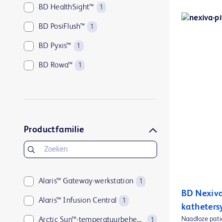
BD HealthSight™
1
BD PosiFlush™
1
BD Pyxis™
1
BD Rowa™
1
BD-COR™
1
Productfamilie
Alaris™ Gateway-werkstation
1
BD Nexiva
Alaris™ Infusion Central
1
katheters
Naadloze pati
Arctic Sun™-temperatuurbeheersysteem
1