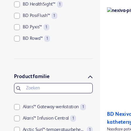
BD HealthSight™
1
BD PosiFlush™
1
BD Pyxis™
1
BD Rowa™
1
BD-COR™
1
Productfamilie
Alaris™ Gateway-werkstation
1
BD Nexiva
Alaris™ Infusion Central
1
katheters
Naadloze pati
Arctic Sun™-temperatuurbeheersysteem
1