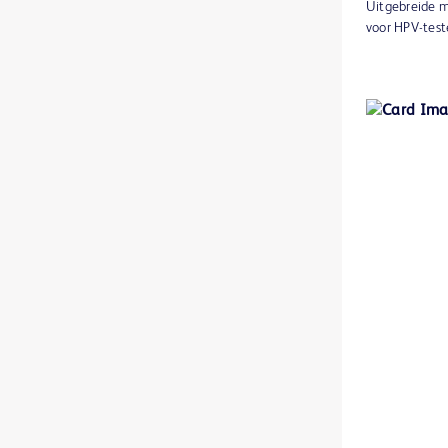
Uitgebreide m
BD BACTEC™ MGIT™-gevoeligheidstestreagentia
1
voor HPV-test
BD BACTEC™ MGIT™-indicatiebuisjes voor mycobacteriële groei
1
BD BACTEC™ Plus Aerobic medium
1
BD BACTEC™ Plus Anaerobic medium
1
BD BACTEC™ Standard Aerobic medium
1
BD BACTEC™ Standard Anaerobic medium
1
BD BBL™ Cefinase papieren discs
1
BD BBL™ DrySlide™-producten
1
BD BBL™ GasPak™ anaerobe en C02-indicators
1
BD BBL™ GasPak™-potten
1
BD BBL™ MycoPrep-systeem
1
BD BBL™ Sensi-Disc™ antimicrobiële gevoeligheidstestdiscs
1