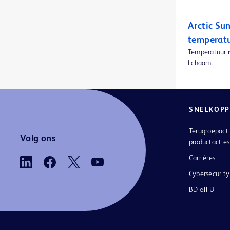
BD BodyGuard™-lockboxes
1
Arctic Su
BD BodyGuard™-microsets
1
temperat
BD Cathena™ intraveneuze veiligheidskatheter met BD Multiguard™-technologie
1
Temperatuur i
lichaam.
BD CultureSwab™ EZ afname- en transporsystemen
1
BD CultureSwab™ afname- en transportsystemen
1
BD Discardit™ II Syringe
1
SNELKOPP
BD Discardit™ II-injectiespuit
1
Terugroepacti
Volg ons
productacties
BD ESwab afname- en transportsysteem
1
Carrières
BD Eclipse™-naald
1
Cybersecurity
BD EleVation™-borstbiopsiesysteem
1
BD eIFU
BD Emerald™ PRO-spuiten
1
BD Emerald™ luer-lokspuit
1