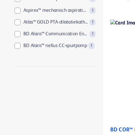
Aspirex™ mechanisch aspiratietrombectomiesysteem
1
Atlas™ GOLD PTA-dilatatiekatheters
1
BD Alaris™ Communication Engine
1
BD Alaris™ neXus CC-spuitpomp
1
BD Alaris™ neXus GP volumetrische pomp
1
BD Alaris™ neXus PK-spuitpomp
1
BD BACTEC™ Aerobic Platelet testing medium
1
BD BACTEC™ Anaerobic Platelet testing medium
1
BD BACTEC™ FX-bloedkweeksysteem
1
BD BACTEC™ Lytic Anaerobic medium
1
BD BACTEC™ MGIT™ geautomatiseerd mycobacterieel detectiesysteem
1
BD COR™ 