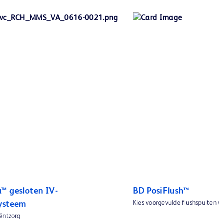
™ gesloten IV-
BD PosiFlush™
Kies voorgevulde flushspuiten
ysteem
ëntzorg