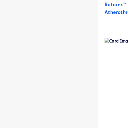
Rotarex™ 
BD BBL™ Sensi-Disc™ antimicrobiële gevoeligheidstestdiscs voor gebruik in veterinaire laboratoria.
1
Atheroth
BD BBL™ Sensi-Disc™-dispensers
1
BD BBL™ diagnostische reagens- en kleuringsdruppelaars
1
BD BBL™ prepared plated media
2
BD BBL™ prepared tubed media
1
BD BBL™-kleuringen en -indicators
1
BD BBL™-kwaliteitscontroleglaasjes
1
BD BodyGuard™ Duo-infuuspomp
2
BD BodyGuard™ Epidural-infuuspomp
1
BD BodyGuard™ Pain Manager-infuuspomp
1
BD BodyGuard™ T-spuitpomp
1