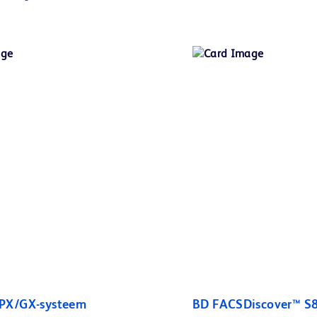
PX/GX-systeem
BD FACSDiscover™ S8 