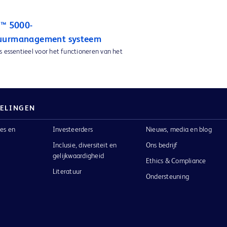
n™ 5000-
uurmanagement systeem
s essentieel voor het functioneren van het
ELINGEN
es en
Investeerders
Nieuws, media en blog
Inclusie, diversiteit en
Ons bedrijf
gelijkwaardigheid
Ethics & Compliance
Literatuur
Ondersteuning