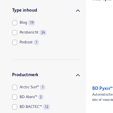
Type inhoud
Blog
19
Persbericht
24
Podcast
1
Productmerk
Arctic Sun™
1
BD Pyxis™
Automatische 
BD Alaris™
2
één of meerder
BD BACTEC™
12