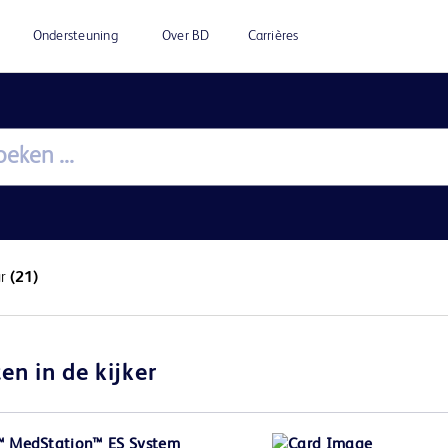
Ondersteuning
Over BD
Carrières
ur
(21)
en in de kijker