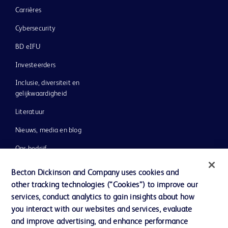
Carrières
Cybersecurity
BD eIFU
Investeerders
Inclusie, diversiteit en
gelijkwaardigheid
Literatuur
Nieuws, media en blog
Ons bedrijf
Ethics & Compliance
Becton Dickinson and Company uses cookies and
other tracking technologies (“Cookies”) to improve our
Ondersteuning
services, conduct analytics to gain insights about how
you interact with our websites and services, evaluate
and improve advertising, and enhance performance
Contact met ons opnemen