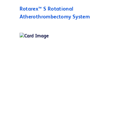
Rotarex™ S Rotational
Atherothrombectomy System