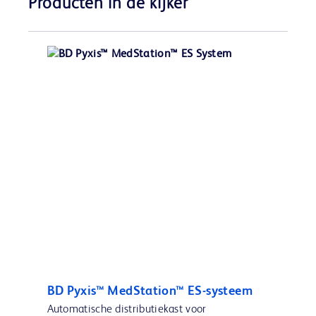
Producten in de kijker
BD Pyxis™ MedStation™ ES-systeem
Automatische distributiekast voor