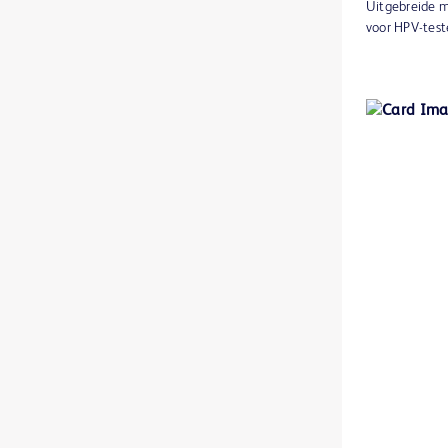
Uitgebreide m
BD BACTEC™ MGIT™-gevoeligheidstestreagentia
1
voor HPV-test
BD BACTEC™ MGIT™-indicatiebuisjes voor mycobacteriële groei
1
BD BACTEC™ Plus Aerobic medium
1
BD BACTEC™ Plus Anaerobic medium
1
BD BACTEC™ Standard Aerobic medium
1
BD BACTEC™ Standard Anaerobic medium
1
BD BBL™ Cefinase papieren discs
1
BD BBL™ DrySlide™-producten
1
BD BBL™ GasPak™ anaerobe en C02-indicators
1
BD BBL™ GasPak™-potten
1
BD BBL™ MycoPrep-systeem
1
BD BBL™ Sensi-Disc™ antimicrobiële gevoeligheidstestdiscs
1