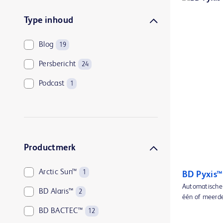
Type inhoud
Blog
19
Persbericht
24
Podcast
1
Productmerk
Arctic Sun™
1
BD Pyxis™
Automatische 
BD Alaris™
2
één of meerder
BD BACTEC™
12