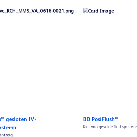
™ gesloten IV-
BD PosiFlush™
Kies voorgevulde flushspuiten
ysteem
ëntzorg