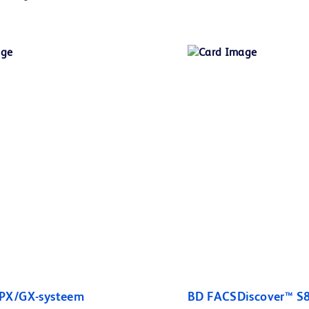
PX/GX-systeem
BD FACSDiscover™ S8 