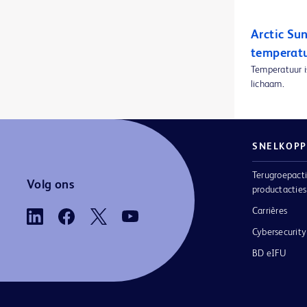
BD BodyGuard™-lockboxes
1
Arctic Su
BD BodyGuard™-microsets
1
temperat
BD Cathena™ intraveneuze veiligheidskatheter met BD Multiguard™-technologie
1
Temperatuur i
lichaam.
BD CultureSwab™ EZ afname- en transporsystemen
1
BD CultureSwab™ afname- en transportsystemen
1
BD Discardit™ II Syringe
1
SNELKOPP
BD Discardit™ II-injectiespuit
1
Terugroepacti
Volg ons
productacties
BD ESwab afname- en transportsysteem
1
Carrières
BD Eclipse™-naald
1
Cybersecurity
BD EleVation™-borstbiopsiesysteem
1
BD eIFU
BD Emerald™ PRO-spuiten
1
BD Emerald™ luer-lokspuit
1