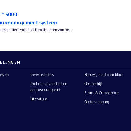
n™ 5000-
uurmanagement systeem
s essentieel voor het functioneren van het
ELINGEN
es en
Investeerders
Nieuws, media en blog
Inclusie, diversiteit en
Ons bedrijf
gelijkwaardigheid
Ethics & Compliance
Literatuur
Ondersteuning