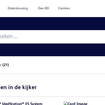
Ondersteuning
Over BD
Carrières
ur
(21)
en in de kijker