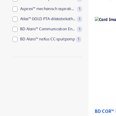
Aspirex™ mechanisch aspiratietrombectomiesysteem
1
Atlas™ GOLD PTA-dilatatiekatheters
1
BD Alaris™ Communication Engine
1
BD Alaris™ neXus CC-spuitpomp
1
BD Alaris™ neXus GP volumetrische pomp
1
BD Alaris™ neXus PK-spuitpomp
1
BD BACTEC™ Aerobic Platelet testing medium
1
BD BACTEC™ Anaerobic Platelet testing medium
1
BD BACTEC™ FX-bloedkweeksysteem
1
BD BACTEC™ Lytic Anaerobic medium
1
BD BACTEC™ MGIT™ geautomatiseerd mycobacterieel detectiesysteem
1
BD COR™ 