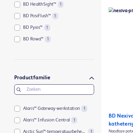
BD HealthSight™
1
BD PosiFlush™
1
BD Pyxis™
1
BD Rowa™
1
BD-COR™
1
Productfamilie
Alaris™ Gateway-werkstation
1
BD Nexiva
Alaris™ Infusion Central
1
katheters
Naadloze pati
Arctic Sun™-temperatuurbeheersysteem
1