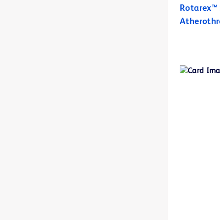
Rotarex™ 
BD BBL™ Sensi-Disc™ antimicrobiële gevoeligheidstestdiscs voor gebruik in veterinaire laboratoria.
1
Atheroth
BD BBL™ Sensi-Disc™-dispensers
1
BD BBL™ diagnostische reagens- en kleuringsdruppelaars
1
BD BBL™ prepared plated media
2
BD BBL™ prepared tubed media
1
BD BBL™-kleuringen en -indicators
1
BD BBL™-kwaliteitscontroleglaasjes
1
BD BodyGuard™ Duo-infuuspomp
2
BD BodyGuard™ Epidural-infuuspomp
1
BD BodyGuard™ Pain Manager-infuuspomp
1
BD BodyGuard™ T-spuitpomp
1