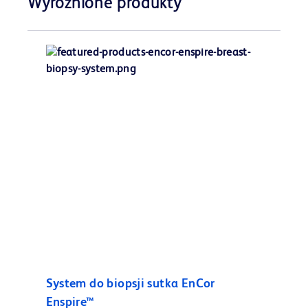
Wyróżnione produkty
System do biopsji sutka EnCor
Enspire™