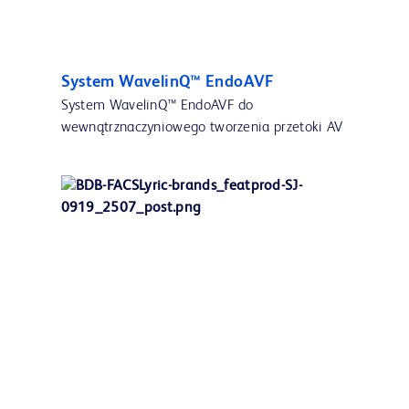
System WavelinQ™ EndoAVF
System WavelinQ™ EndoAVF do
wewnątrznaczyniowego tworzenia przetoki AV