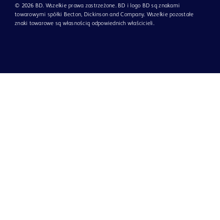
© 2026 BD. Wszelkie prawa zastrzeżone. BD i logo BD są znakami
towarowymi spółki Becton, Dickinson and Company. Wszelkie pozostałe
znaki towarowe są własnością odpowiednich właścicieli.