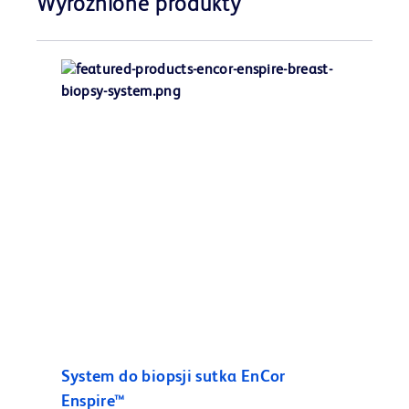
Wyróżnione produkty
System do biopsji sutka EnCor
Enspire™