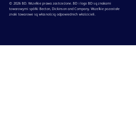
© 2026 BD. Wszelkie prawa zastrzeżone. BD i logo BD są znakami
towarowymi spółki Becton, Dickinson and Company. Wszelkie pozostałe
znaki towarowe są własnością odpowiednich właścicieli.