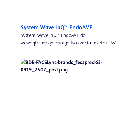
System WavelinQ™ EndoAVF
System WavelinQ™ EndoAVF do
wewnątrznaczyniowego tworzenia przetoki AV