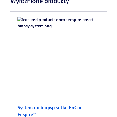
Wyróżnione produkty
System do biopsji sutka EnCor
Enspire™