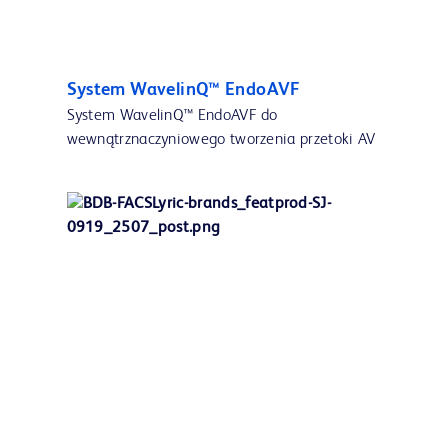
System WavelinQ™ EndoAVF
System WavelinQ™ EndoAVF do
wewnątrznaczyniowego tworzenia przetoki AV