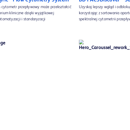
yric™ Flow Cytometry System
BD FACSDiscover™ S8 
en cytometr przepływowy może przekształcić
Uzyskaj lepszy wgląd i odbloku
rium kliniczne dzięki wyjątkowej
korzystając z sortowania opart
tomatyzacji i standaryzacji
spektralnej cytometrii przepł