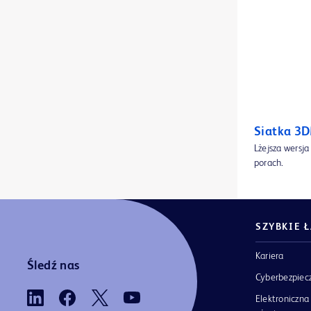
Cewniki rozszerzające Dorado™ do PTA
1
Cewniki rozszerzające Ultraverse™ 014 do PTA
1
Cewniki rozszerzające Ultraverse™ 018 do PTA
1
Cewniki rozszerzające Ultraverse™ RX do PTA
1
Cienkościenna osłona prowadząca Halo One™
1
Siatka 3
Czujnik ForeSight IQ™
1
Lżejsza wersj
porach.
Dozowniki BD BBL™ Sensi-Disc™
1
Drut lokalizacyjny do piersi Bard® DuaLok™
1
Filtr BD Nokor™ i igły Admix
1
SZYBKIE 
Filtr żyły głównej Denali™
1
Kariera
Śledź nas
Cyberbezpiec
Gotowe podłoża BD BBL™ na płytkach
2
Elektroniczna 
Gotowe podłoża BD BBL™ w probówkach
1