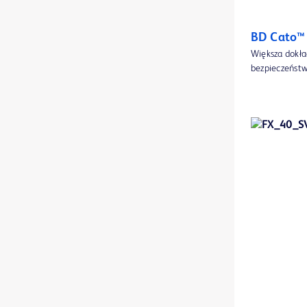
BD® Quincke NRFit spinal needles
1
BD Cato™
BD® Whitacre Spinal NRFit™ Needles
1
Większa dokła
bezpieczeństw
Balon Ultrascore™ Focused Force do PTA
1
BardEX™ I.C. — cewniki Foleya do kontroli infekcji
1
BardEX™ I.C. — taca Foleya na worek drenażowy
1
BardEX™ I.C. — tace Foleya 350 ml Complete Care™ do pomiaru moczu
1
Barwniki i wskaźniki BD BBL™
1
Bezpieczna kaniula dożylna BD Venflon™ Pro z bezpieczną igłą
1
Bezpieczny cewnik dożylny BD Cathena™ z technologią BD Multiguard™
1
Bezpieczny lancet BD Quikheel™ dla niemowląt
1
Bezpieczny nakłuwacz BD Sentry™
1