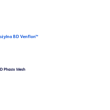
ożylna BD Venflon™