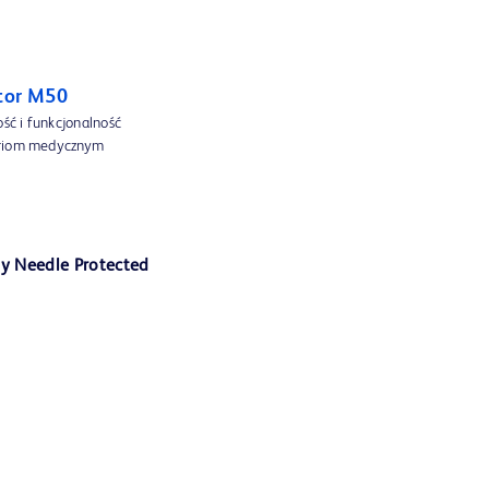
tor M50
ść i funkcjonalność
toriom medycznym