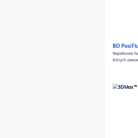
Cewnik dożylny pośredniej długości PowerGlide Pro™
1
Cewnik pośredniej długości Provena™
1
Cewnik rozszerzający Ultraverse™ 035 do PTA
1
Cewniki Foleya BardEX™ Lubricath™
BD PosiFl
1
Napełnione fa
Cewniki HemoSplit™ XK do długotrwałej hemodializy
1
których zawsz
Cewniki HemoStar™ XK do długotrwałej hemodializy
1
Cewniki PowerPICC™
1
Cewniki dożylne BD Insyte™ Autoguard™ BC Pro z osłoną i technologią kontroli przepływu krwi
1
Cewniki rozszerzające Atlas™ GOLD PTA
1
Cewniki rozszerzające Conquest™ 40 do PTA
1
Cewniki rozszerzające Conquest™ do PTA
1