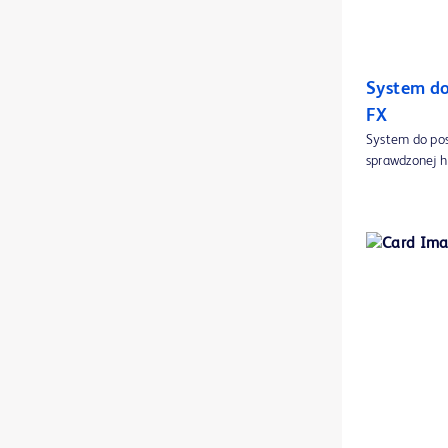
Butelki w jałowym opakowaniu BD
1
Cewnik Equistream™ XK do długotrwałej hemodializy
1
System d
Cewnik PICC Groshong™
1
FX
Cewnik PICC PowerGroshong™
1
System do pos
sprawdzonej h
Cewnik PowerMidline™
1
Cewnik PowerPICC SOLO™ 2 do radiologii interwencyjnej
1
Cewnik PowerPICC™ SV, dla personelu pielęgniarskiego
1
Cewnik Swan-Ganz™
1
Cewnik dożylny BD Insyte™ Autoguard™ z osłoną
1
Cewnik dożylny BD Nexiva Diffusics™ w systemie zamkniętym
1
Cewnik dożylny BD Nexiva™ w systemie zamkniętym
1
Cewnik dożylny BD Saf-T-Intima™ w systemie zamkniętym
1