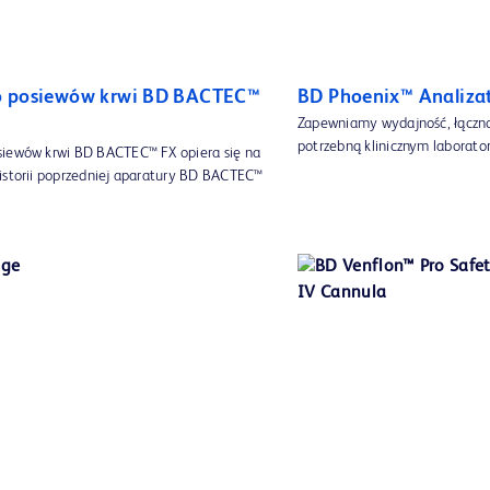
o posiewów krwi BD BACTEC™
BD Phoenix™ Analiza
Zapewniamy wydajność, łączno
potrzebną klinicznym labora
iewów krwi BD BACTEC™ FX opiera się na
istorii poprzedniej aparatury BD BACTEC™