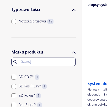
Typ zawartości
Notatka prasowa
15
Marka produktu
BD COR™
1
System do
BD PosiFlush™
1
Pierwszy intel
eleganckim i 
BD Rowa™
1
dopasowaną do
ekranu dotyko
ForeSight™
1