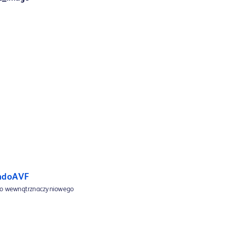
ndoAVF
o wewnątrznaczyniowego