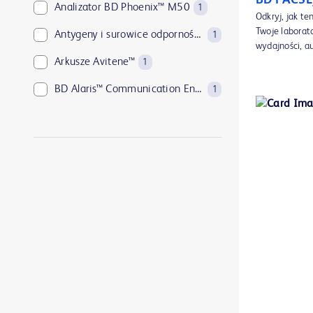
BD FACSL
Analizator BD Phoenix™ M50
1
Odkryj, jak t
Twoje laborato
Antygeny i surowice odpornościowe BD
1
wydajności, au
Arkusze Avitene™
1
BD Alaris™ Communication Engine
1
BD Discardit™ II Syringe
1
BD Kiestra™ IdentifA
1
BD Kiestra™ InoqulA™
1
BD Kiestra™ ReadA
1
BD Kiestra™ TLA
1
BD Kiestra™ WCA
1
BD Synapsys™ Microbiology Informatics Solution
1
BD® Blunt Fill and Blunt Filter NRFit™ Needles
1