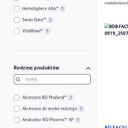
modalnościac
HemoSphere Alta™
1
Swan-Ganz™
1
VitaWave™
1
Rodzina produktów
Akcesoria BD PhaSeal™
1
Akcesoria do worka nożnego
1
Analizator BD Phoenix™ AP
1