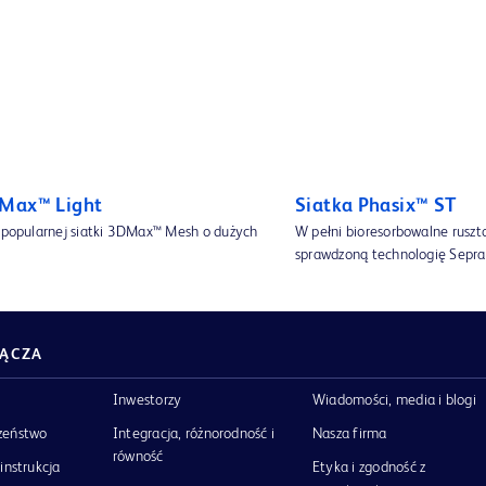
DMax™ Light
Siatka Phasix™ ST
a popularnej siatki 3DMax™ Mesh o dużych
W pełni bioresorbowalne rusz
sprawdzoną technologię Sepra
ŁĄCZA
Inwestorzy
Wiadomości, media i blogi
zeństwo
Integracja, różnorodność i
Nasza firma
równość
instrukcja
Etyka i zgodność z