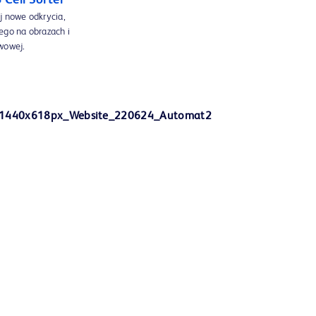
Cell Sorter
j nowe odkrycia,
ego na obrazach i
ywowej.