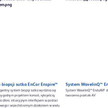
 biopsji sutka EnCor Enspire™
System WavelinQ™ E
igentny system biopsji sutka wyróżnia się
System WavelinQ™ EndoAVF d
wygodnym projektem konsoli, rękojeścią
tworzenia przetoki AV
 dłoni, intuicyjnym interfejsem w postaci
wego i wszechstronnym działaniem w wielu