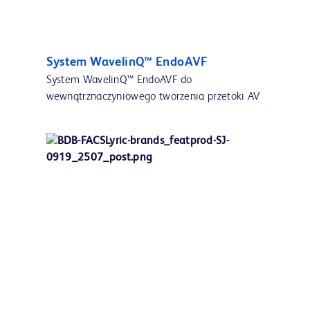
System WavelinQ™ EndoAVF
System WavelinQ™ EndoAVF do
wewnątrznaczyniowego tworzenia przetoki AV