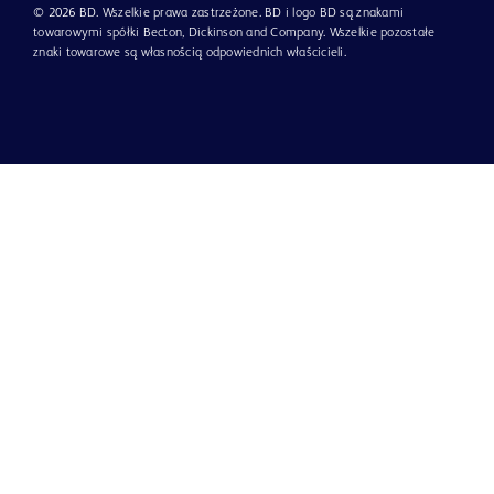
© 2026 BD. Wszelkie prawa zastrzeżone. BD i logo BD są znakami
towarowymi spółki Becton, Dickinson and Company. Wszelkie pozostałe
znaki towarowe są własnością odpowiednich właścicieli.