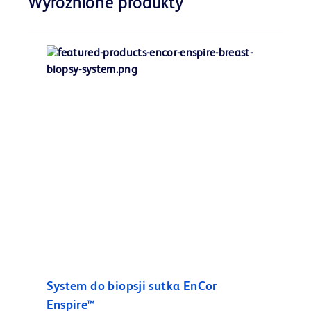
Wyróżnione produkty
System do biopsji sutka EnCor
Enspire™