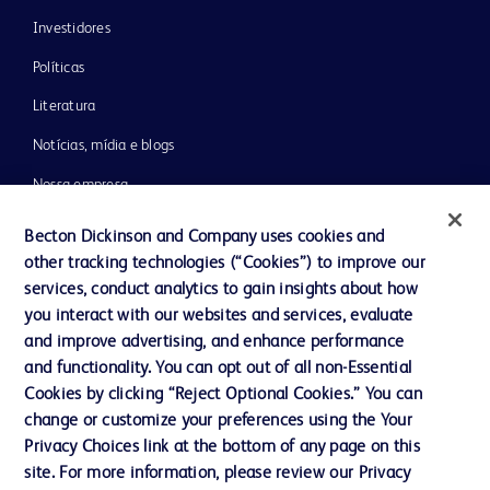
Investidores
Políticas
Literatura
Notícias, mídia e blogs
Nossa empresa
Ética e Compliance
Becton Dickinson and Company uses cookies and
other tracking technologies (“Cookies”) to improve our
Suporte
services, conduct analytics to gain insights about how
you interact with our websites and services, evaluate
and improve advertising, and enhance performance
Fale conosco
and functionality. You can opt out of all non-Essential
Preferências de cookies
Cookies by clicking “Reject Optional Cookies.” You can
change or customize your preferences using the Your
Privacidade
Privacy Choices link at the bottom of any page on this
Termos de uso
site. For more information, please review our Privacy