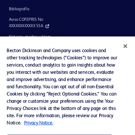
Bibliografía
Aviso COFEPRIS No:
XXXXXXXXXXXX SSA
Noticias, medios y blogs
Nuestra compañía
Becton Dickinson and Company uses cookies and
other tracking technologies (“Cookies”) to improve our
Ética y cumplimiento
services, conduct analytics to gain insights about how
Ayuda
you interact with our websites and services, evaluate
and improve advertising, and enhance performance
and functionality. You can opt out of all non-Essential
Contáctenos
Cookies by clicking “Reject Optional Cookies.” You can
change or customize your preferences using the Your
Preferencias de cookies
Privacy Choices link at the bottom of any page on this
Privacidad
site. For more information, please review our Privacy
Notice.
Privacy Notice.
Términos de uso