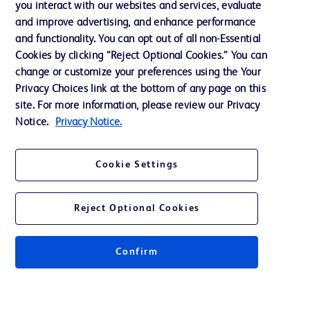
you interact with our websites and services, evaluate
and improve advertising, and enhance performance
and functionality. You can opt out of all non-Essential
Contáctenos
Cookies by clicking “Reject Optional Cookies.” You can
Preferencias de cookies
change or customize your preferences using the Your
Privacy Choices link at the bottom of any page on this
Privacidad
site. For more information, please review our Privacy
Términos de uso
Notice.
Privacy Notice.
Cookie Settings
2025 BD. Todos los derechos reservados. BD y su logotipo son marcas
Reject Optional Cookies
registradas de Becton, Dickinson and Company. Las demás marcas
registradas son propiedad de sus respectivos propietarios.
No todos los productos están disponibles en todos los países. Para obtener una
Confirm
lista de los productos autorizados en su país, Haga click
aquí
.
Para conocer más de nuestros productos acérquese a su representante de
ventas de BD o Distribuidor Autorizado en el país correspondiente.