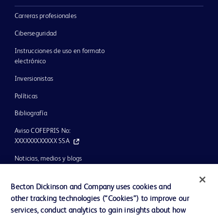
Carreras profesionales
Ciberseguridad
Instrucciones de uso en formato
electrónico
Inversionistas
Políticas
Bibliografía
Aviso COFEPRIS No:
XXXXXXXXXXXX SSA
Noticias, medios y blogs
Nuestra compañía
Becton Dickinson and Company uses cookies and
Ética y cumplimiento
other tracking technologies (“Cookies”) to improve our
services, conduct analytics to gain insights about how
Ayuda