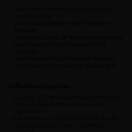
AVERTISSEMENTS :
SIMS™ : capture fiable de plusieurs échantillons en
1. Les patientes souffrant de troubles hémorragiques ou
une seule insertion
traitées par anticoagulants peuvent présenter un risque
Durée d’échantillonnage : environ 9 secondes par
accru de complications.
échantillon*
2. Comme avec tout instrument de biopsie, il existe un
Réduction des déchets : ne nécessite pas d’accessoires
risque potentiel d’infection.
supplémentaires tels que des tubulures et des
3. Le système de biopsie mammaire BD EleVation™ ne
absorbeurs
doit pas être utilisé dans une unité d’imagerie par
Facilité d’installation et de démontage : procédure
résonance magnétique (IRM).
d’installation rapide et intuitive, et nettoyage facile
4. Le système de biopsie mammaire BD EleVation™ n’a
pas été testé avec un guide stéréotaxique ou pour
utilisation avec une IRM.
Utilisation polyvalente
5. Le système de biopsie mammaire BD EleVation™ ne
Ergonomique : fonctionne intuitivement, grâce à des
doit pas être utilisé en salle d’opération.
boutons faciles à identifier et à une conception
6. Le système de biopsie mammaire BD EleVation™ n’est
ergonomique
pas classé comme dispositif AP ou APG.
Netteté de l’aiguille : la sonde est dotée de la pointe
7. Le système de biopsie mammaire BD EleVation™ n’est
aiguisée TriConcave™, conçue pour faciliter la
pas adapté à une utilisation en présence