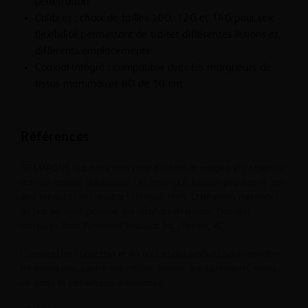
pénétration
d’anesthésiques inflammables.
Calibres : choix de tailles 10G, 12G et 14G pour une
8. Le système de biopsie mammaire BD EleVation™ ne
flexibilité permettant de traiter différentes lésions et
convient pas à une utilisation dans un environnement
différents emplacements
riche en oxygène.
Coaxial intégré : compatible avec les marqueurs de
9. Le guide BD EleVation™ ne doit être utilisé qu’avec les
tissus mammaires BD de 10 cm
sondes BD EleVation™ et les accessoires BD EleVation™.
10. Toutes les biopsies mammaires doivent être
effectuées sous guidage échographique afin de
Références
confirmer la position de la sonde BD EleVation™ par
rapport à la région ciblée pour le prélèvement et
*REMARQUE : La durée moyenne d’échantillonnage a été observée
contribuer à diminuer la possibilité d’un faux négatif. Le
dans un modèle préclinique. Les essais précliniques peuvent ne pas
système de biopsie mammaire BD EleVation™ est prévu
être prédictifs des résultats cliniques réels. Différentes méthodes
pour être utilisé uniquement avec l’imagerie par
de test peuvent produire des résultats différents. Données
ultrasons.
archivées. Bard Peripheral Vascular, Inc., Tempe, AZ
11. Seul un établissement d’entretien et de réparation
agréé est habilité à remplacer ou à éliminer la batterie.
Consultez les étiquettes et les notices des produits pour connaître
les indications, contre-indications, risques, avertissements, mises
12. Utiliser uniquement avec les accessoires
en garde et instructions d’utilisation.
d’alimentation C.A. BD EleVation™ fournis. Le retrait de
l’adaptateur C.A. de la prise murale est un moyen