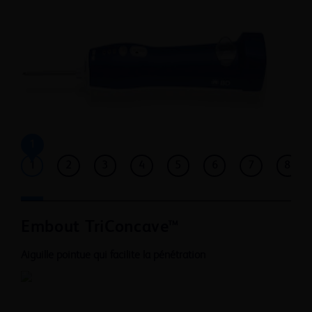
1
1
2
3
4
5
6
7
8
Embout TriConcave™
Aiguille pointue qui facilite la pénétration