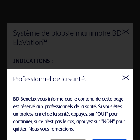
Système de biopsie mammaire BD
EleVation™
Trois formats de sonde
INDICATIONS :
Le système de biopsie mammaire BD EleVation™ est
Professionnel de la santé.
indiqué pour l’obtention d’échantillons de tissu
mammaire ou de ganglions lymphatiques axillaires aux
fins d’analyse diagnostique des anomalies du sein. Le
BD Benelux vous informe que le contenu de cette page
système de biopsie mammaire BD EleVation™ permet
est réservé aux professionnels de la santé. Si vous êtes
d’obtenir un échantillon de tissu mammaire pour un
un professionnel de la santé, appuyez sur "OUI" pour
examen histologique, avec exérèse partielle ou totale de
continuer, si ce n'est pas le cas, appuyez sur "NON" pour
la lésion visualisée.
quitter. Nous vous remercions.
L’ampleur de l’anomalie histologique ne peut pas être